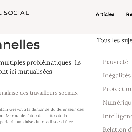
L SOCIAL
Articles
Re
Tous les suj
nnelles
Pauvreté –
multiples problématiques. Ils
ont ici mutualisées
Inégalités
Protection
 malaise des travailleurs sociaux
Numériqu
Alain Grevot à la demande du défenseur des
Intelligenc
jeune Marina décédée des suites de la
arle du «malaise du travail social face
Relation d