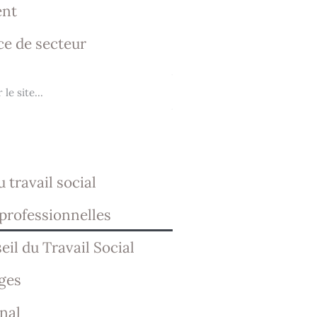
nt
ce de secteur
u travail social
professionnelles
il du Travail Social
ges
nal