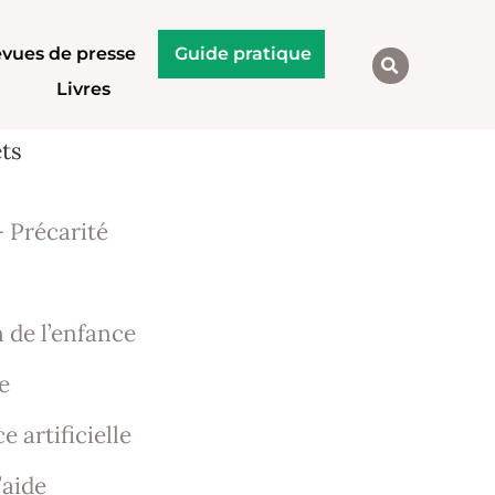
vues de presse
Guide pratique
Livres
ets
 Précarité
 de l’enfance
e
e artificielle
’aide