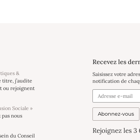
Recevez les dern
itiques &
Saisissez votre adre
e titre, j’audite
notification de chaq
t ou rejoignent
sion Sociale »
Abonnez-vous
z pas nous
Rejoignez les 3
 sein du Conseil