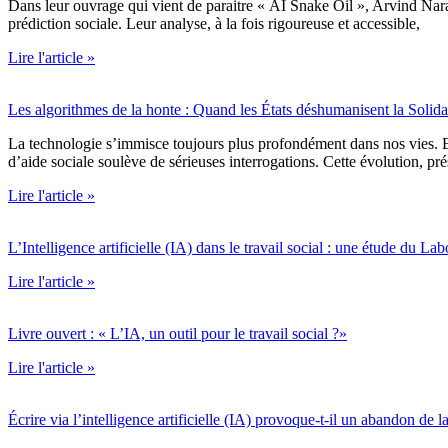
Dans leur ouvrage qui vient de paraitre « AI Snake Oil », Arvind Naray
prédiction sociale. Leur analyse, à la fois rigoureuse et accessible,
Lire l'article »
Les algorithmes de la honte : Quand les États déshumanisent la Solida
La technologie s’immisce toujours plus profondément dans nos vies. Ell
d’aide sociale soulève de sérieuses interrogations. Cette évolution, p
Lire l'article »
L’Intelligence artificielle (IA) dans le travail social : une étude du L
Lire l'article »
Livre ouvert : « L’IA, un outil pour le travail social ?»
Lire l'article »
Écrire via l’intelligence artificielle (IA) provoque-t-il un abandon de 