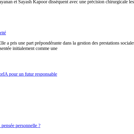
anan et Sayash Kapoor dissèquent avec une précision chirurgicale les pr
rité
e a pris une part prépondérante dans la gestion des prestations sociales
résentée initialement comme une
aborIA pour un futur responsable
la pensée personnelle ?