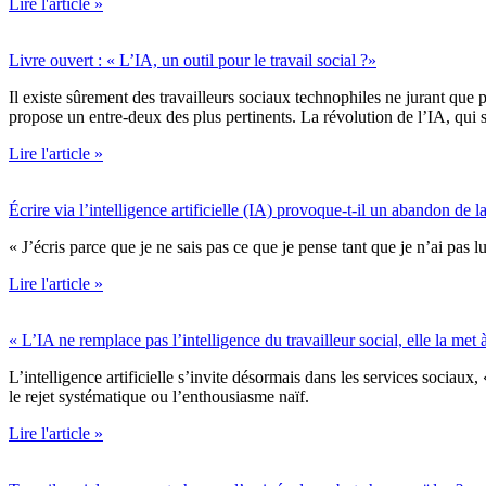
Lire l'article »
Livre ouvert : « L’IA, un outil pour le travail social ?»
Il existe sûrement des travailleurs sociaux technophiles ne jurant que 
propose un entre-deux des plus pertinents. La révolution de l’IA, qui 
Lire l'article »
Écrire via l’intelligence artificielle (IA) provoque-t-il un abandon de 
« J’écris parce que je ne sais pas ce que je pense tant que je n’ai pas
Lire l'article »
« L’IA ne remplace pas l’intelligence du travailleur social, elle la met
L’intelligence artificielle s’invite désormais dans les services sociaux
le rejet systématique ou l’enthousiasme naïf.
Lire l'article »