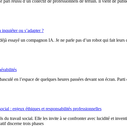
 le pari réussi d’un collectif de professionnels de terrain. Il vient de p
n inquiéter ou s’adapter ?
éjà essayé un compagnon IA. Je ne parle pas d’un robot qui fait leurs 
érabilités
asculé en l’espace de quelques heures passées devant son écran. Parti d
social : enjeux éthiques et responsabilités professionnelles
 travail social. Elle les invite à se confronter avec lucidité et inventivi
tif discerne trois phases