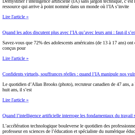
Démystifier l’intelligence artificielle (IA) sans jargon technique, c’est
ressource qui arrive à point nommé dans un monde où l’IA s’invite
Lire l'article »
Quand les ados discutent plus avec l’IA qu’avec leurs ami : faut-il s’e
Savez-vous que 72% des adolescents américains (de 13 à 17 ans) ont d
conçus pour
Lire l'article »
Confidents virtuels, souffrances réelles : quand l’IA manipule nos vuln
Le quotidien d’Allan Brooks (photo), recruteur canadien de 47 ans, a b
huit ans, il s’est
Lire l'article »
Quand l’intelligence artificielle interroge les fondamentaux du travail 
L’accélération technologique bouleverse le quotidien des professionnels du
professeur en sciences de l’éducation et spécialiste du numérique éduca