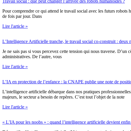
Travail social : que peut changer l’arrivée des robots humanoïdes ?
Pour comprendre ce qui attend le travail social avec les futurs robots 
de fois par jour. Dans
Lire l'article »
L’Intelligence Artificielle tranche, le travail social co-construit : de
Je ne sais pas si vous percevez cette tension qui nous traverse. D’un côté
administratives. De l’autre, vous
Lire l'article »
L’IA en protection de l’enfance : la CNAPE publie une note de positio
L’intelligence artificielle débarque dans nos pratiques professionnelle
majeurs, le secteur a besoin de repères. C’est tout l’objet de la note
Lire l'article »
« L’IA pour les noobs » : quand l’intelligence artificielle devient enf