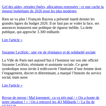
Gel des aides, retraites figées, allocations repensées : ce que cache la
rigueur budgétaire de 2026 pour les plus modestes
Rien ne va plus ! François Bayrou a présenté mardi dernier les
grandes lignes du budget 2026. Il ne faut pas se voiler la face, ses
annonces instaurent une politique de rigueur inédite. La dette
publique, qui approche 3.300 milliards
Lire l'article »
Suzanne Leclézio : une vie de résistance et de solidarité sociale
La Ville de Paris met aujourd’hui à l’honneur sur son site officiel
Suzanne Leclézio, résistante et assistante sociale. Ce geste
symbolique nous invite à redécouvrir l’itinéraire d’une femme dont
l’engagement, discret et déterminant, a marqué l’histoire du service
social, mais aussi
Lire l'article »
Revue de presse | Mal logement : ça va très mal / « On a honte de
notre situation ! » / On a retrouvé les 4O Milliards ! / La fin de