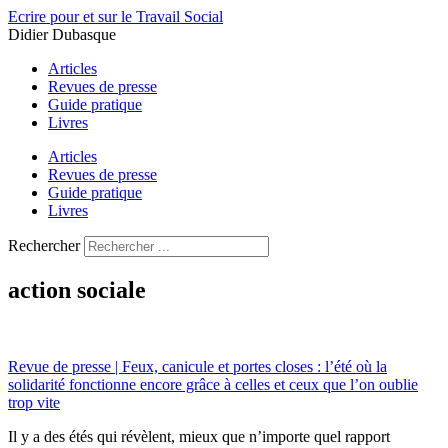
Aller
Ecrire pour et sur le Travail Social
au
Didier Dubasque
contenu
Articles
Revues de presse
Guide pratique
Livres
Articles
Revues de presse
Guide pratique
Livres
Rechercher
action sociale
Revue de presse | Feux, canicule et portes closes : l’été où la
solidarité fonctionne encore grâce à celles et ceux que l’on oublie
trop vite
Il y a des étés qui révèlent, mieux que n’importe quel rapport