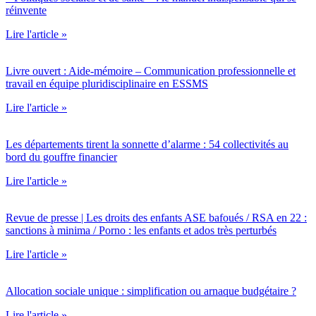
réinvente
Lire l'article »
Livre ouvert : Aide-mémoire – Communication professionnelle et
travail en équipe pluridisciplinaire en ESSMS
Lire l'article »
Les départements tirent la sonnette d’alarme : 54 collectivités au
bord du gouffre financier
Lire l'article »
Revue de presse | Les droits des enfants ASE bafoués / RSA en 22 :
sanctions à minima / Porno : les enfants et ados très perturbés
Lire l'article »
Allocation sociale unique : simplification ou arnaque budgétaire ?
Lire l'article »