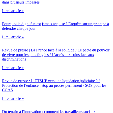
dans plusieurs impasses
Lire l'article »
Pourquoi la dignité n’est jamais acquise ? Enquête sur un principe à
défendre chaque jour
Lire l'article »
Revue de presse | La France face à la solitude / Le pacte du pouvoir
de vivre pour les plus fragiles / L’accès aux soins face aux
discriminations
Lire l'article »
Revue de presse : L’ETSUP vers une liquidation judiciaire ? /
Protection de l’enfance : stop au procès permanent / SOS pour les
CCAS
Lire l'article »
Du terrain à l’innovation : comment les travailleurs sociaux