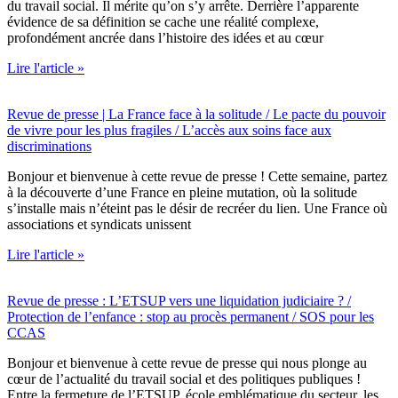
du travail social. Il mérite qu’on s’y arrête. Derrière l’apparente
évidence de sa définition se cache une réalité complexe,
profondément ancrée dans l’histoire des idées et au cœur
Lire l'article »
Revue de presse | La France face à la solitude / Le pacte du pouvoir
de vivre pour les plus fragiles / L’accès aux soins face aux
discriminations
Bonjour et bienvenue à cette revue de presse ! Cette semaine, partez
à la découverte d’une France en pleine mutation, où la solitude
s’installe mais n’éteint pas le désir de recréer du lien. Une France où
associations et syndicats unissent
Lire l'article »
Revue de presse : L’ETSUP vers une liquidation judiciaire ? /
Protection de l’enfance : stop au procès permanent / SOS pour les
CCAS
Bonjour et bienvenue à cette revue de presse qui nous plonge au
cœur de l’actualité du travail social et des politiques publiques !
Entre la fermeture de l’ETSUP, école emblématique du secteur, les