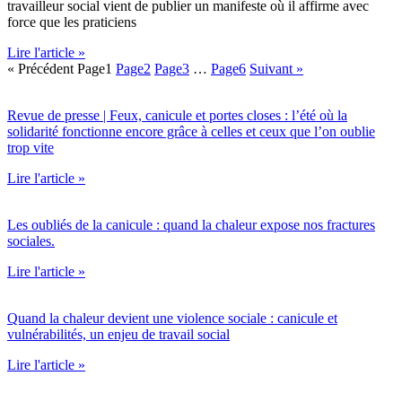
travailleur social vient de publier un manifeste où il affirme avec
force que les praticiens
Lire l'article »
« Précédent
Page
1
Page
2
Page
3
…
Page
6
Suivant »
Revue de presse | Feux, canicule et portes closes : l’été où la
solidarité fonctionne encore grâce à celles et ceux que l’on oublie
trop vite
Lire l'article »
Les oubliés de la canicule : quand la chaleur expose nos fractures
sociales.
Lire l'article »
Quand la chaleur devient une violence sociale : canicule et
vulnérabilités, un enjeu de travail social
Lire l'article »