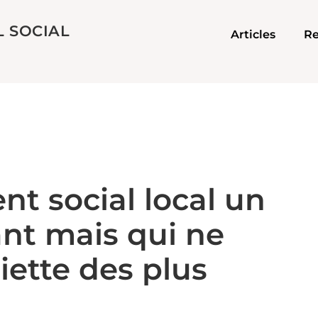
L SOCIAL
Articles
Re
t social local un
nt mais qui ne
siette des plus