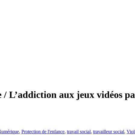
e / L’addiction aux jeux vidéos p
umérique
,
Protection de l'enfance
,
travail social
,
travailleur social
,
Viol