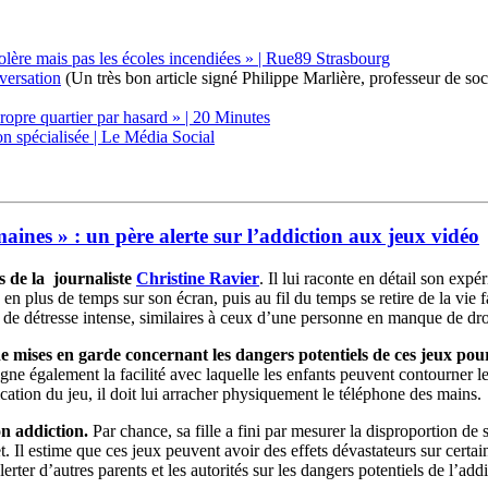
lère mais pas les écoles incendiées » | Rue89 Strasbourg
nversation
(Un très bon article signé Philippe Marlière, professeur de soci
ropre quartier par hasard » | 20 Minutes
on spécialisée | Le Média Social
maines » : un père alerte sur l’addiction aux jeux vidéo
 de la journaliste
Christine Ravier
. Il lui raconte en détail son expé
en plus de temps sur son écran, puis au fil du temps se retire de la vie 
 de détresse intense, similaires à ceux d’une personne en manque de drog
e mises en garde concernant les dangers potentiels de ces jeux pour
igne également la facilité avec laquelle les enfants peuvent contourner l
ication du jeu, il doit lui arracher physiquement le téléphone des mains.
on addiction.
Par chance, sa fille a fini par mesurer la disproportion de s
. Il estime que ces jeux peuvent avoir des effets dévastateurs sur certain
ter d’autres parents et les autorités sur les dangers potentiels de l’addi