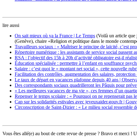
lire aussi
On sait mieux où va la France | Le Temps
(Voilà un article que
(Genève), chaire «Religion et politique dans le monde contemp
Travailleurs sociaux : « Maîtriser le principe de laïcité, c’est 
Répertoire numérique : les assistants de service social passent
RSA : l’objectif des 15h à 20h d’activité obligatoire est-il réalis
Éducation spécialisée : permettre à l’enfant en souffrance psyc
Salaire : c’est quoi le « montant net social », cette nouvelle rub
Facilitation des contrôles, augmentation des salaires, protectio
Le taux de départ en vacances plafonne depuis 40 ans | Observa
Des correspondants sociaux quadrilleront les Pâquis pour préven
« Les meilleures vacances de ma vie », ces femmes d’un quartier
Repenser le temps scolaire : « Pourquoi on ne repenserait pas 
Cap sur les solidarités estivales avec jeveuxaider.gouv.fr | Go
Circonscription de Saint-Dizier : « Le milieu social ressemble d
Vous êtes allé(e) au bout de cette revue de presse ? Bravo et merci ! U