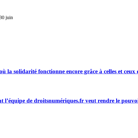
30 juin
 où la solidarité fonctionne encore grâce à celles et ceux
t l’équipe de droitsnumériques.fr veut rendre le pouvo