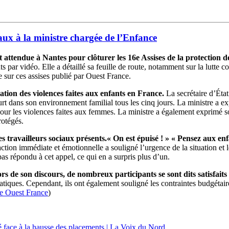
ciaux à la ministre chargée de l’Enfance
 attendue à Nantes pour clôturer les 16e Assises de la protection d
s par vidéo. Elle a détaillé sa feuille de route, notamment sur la lutte c
e sur ces assises publié par Ouest France.
ation des violences faites aux enfants en France.
La secrétaire d’État
rt dans son environnement familial tous les cinq jours. La ministre a expri
it pour les violences faites aux femmes. La ministre a également exprimé s
rotégés.
es travailleurs sociaux présents.« On est épuisé ! » « Pensez aux en
ction immédiate et émotionnelle a souligné l’urgence de la situation et 
pas répondu à cet appel, ce qui en a surpris plus d’un.
rs de son discours, de nombreux participants se sont dits satisfaits 
ques. Cependant, ils ont également souligné les contraintes budgétaires
 de Ouest France
)
été face à la hausse des placements | La Voix du Nord