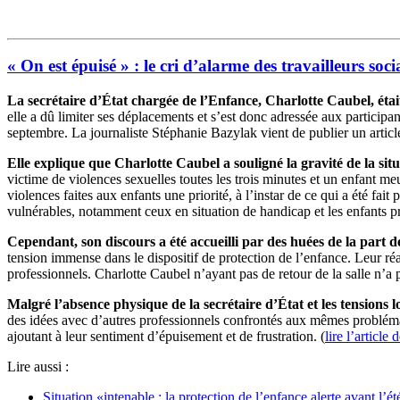
« On est épuisé » : le cri d’alarme des travailleurs so
La secrétaire d’État chargée de l’Enfance, Charlotte Caubel, était
elle a dû limiter ses déplacements et s’est donc adressée aux participant
septembre. La journaliste
Stéphanie Bazylak vient de publier un articl
Elle explique que Charlotte Caubel a souligné la gravité de la situ
victime de violences sexuelles toutes les trois minutes et un enfant meu
violences faites aux enfants une priorité, à l’instar de ce qui a été fa
vulnérables, notamment ceux en situation de handicap et les enfants p
Cependant, son discours a été accueilli par des huées de la part d
tension immense dans le dispositif de protection de l’enfance. Leur réa
professionnels. Charlotte Caubel n’ayant pas de retour de la salle n’a 
Malgré l’absence physique de la secrétaire d’État et les tensions lo
des idées avec d’autres professionnels confrontés aux mêmes problémati
ajoutant à leur sentiment d’épuisement et de frustration. (
lire l’article
Lire aussi :
Situation «intenable : la protection de l’enfance alerte avant l’