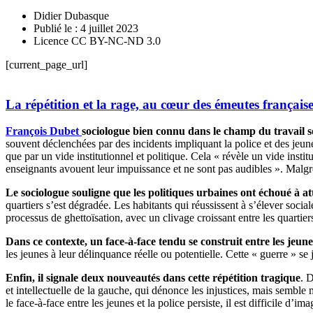
Didier Dubasque
Publié le : 4 juillet 2023
Licence CC BY-NC-ND 3.0
[current_page_url]
La répétition et la rage, au cœur des émeutes française
François Dubet
sociologue bien connu dans le champ du travail soc
souvent déclenchées par des incidents impliquant la police et des jeunes
que par un vide institutionnel et politique. Cela « révèle un vide institu
enseignants avouent leur impuissance et ne sont pas audibles ». Malg
Le sociologue souligne que les politiques urbaines ont échoué à att
quartiers s’est dégradée. Les habitants qui réussissent à s’élever soci
processus de ghettoïsation, avec un clivage croissant entre les quartier
Dans ce contexte, un face-à-face tendu se construit entre les jeune
les jeunes à leur délinquance réelle ou potentielle. Cette « guerre » se
Enfin, il signale deux nouveautés dans cette répétition tragique
. 
et intellectuelle de la gauche, qui dénonce les injustices, mais semble
le face-à-face entre les jeunes et la police persiste, il est difficile d