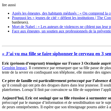
lire aussi
Après les émeutes, des habitants médusés : « On comprend la co
Pourquoi les « jeunes de cité » défient les institutions | The Co
banlieues).
Mort de Nahel : « Les auteurs de violences ne ciblent pas leur p
Face aux émeutes, un soutien aux professionnels de la préventi
« J’ai vu ma fille se faire siphonner le cerveau en 3 se
Eric (prénom d’emprunt) témoigne sur France 3 Occitanie auprès
Genshin Impact
. Il commence par remarquer que sa fille passe de plus 
tente de la sevrer en confisquant son téléphone, elle montre des signes
Ce père de famille est particulièrement préoccupé par l’absence d
qu’il connaît qui ont pris des drogues dures dans leur jeunesse. Il soul
plateformes. Lorsqu’il finit par convaincre sa fille de supprimer l’appl
Aujourd’hui, Eric est soulagé que sa fille réussisse à surmonter s
préoccupé par le manque d’information et de sensibilisation sur le sujet
de peurs omniprésentes. Il espère que son témoignage pourra aider à aler