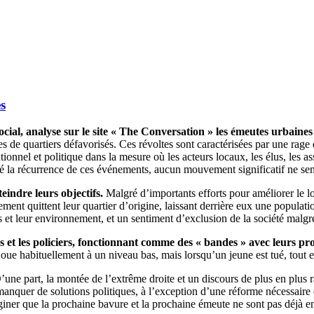
s
ial, analyse sur le site « The Conversation » les émeutes urbaines q
 de quartiers défavorisés. Ces révoltes sont caractérisées par une rage de
tionnel et politique dans la mesure où les acteurs locaux, les élus, les ass
ré la récurrence de ces événements, aucun mouvement significatif ne se
eindre leurs objectifs.
Malgré d’importants efforts pour améliorer le log
alement quittent leur quartier d’origine, laissant derrière eux une popul
s et leur environnement, et un sentiment d’exclusion de la société malgré l
s et les policiers, fonctionnant comme des « bandes » avec leurs pro
 joue habituellement à un niveau bas, mais lorsqu’un jeune est tué, tout 
D’une part, la montée de l’extrême droite et un discours de plus en plus ra
 manquer de solutions politiques, à l’exception d’une réforme nécessaire 
’imaginer que la prochaine bavure et la prochaine émeute ne sont pas déjà e