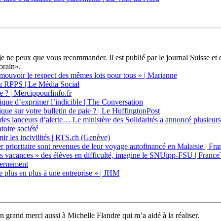
 je ne peux que vous recommander. Il est publié par le journal Suisse et
orain».
promouvoir le respect des mêmes lois pour tous » | Marianne
 au RPPS | Le Média Social
te ? | Mercippourlinfo.fr
hique d’exprimer l’indicible | The Conversation
rique sur votre bulletin de paie ? | Le HuffingtonPost
n des lanceurs d’alerte… Le ministère des Solidarités a annoncé plusieurs
toire société
ir les incivilités | RTS.ch (Genève)
 prioritaire sont revenues de leur voyage autofinancé en Malaisie | Fr
les vacances » des élèves en difficulté, imagine le SNUipp-FSU | Franc
uvernement
e plus en plus à une entreprise » | JHM
n grand merci aussi à Michelle Flandre qui m’a aidé à la réaliser.