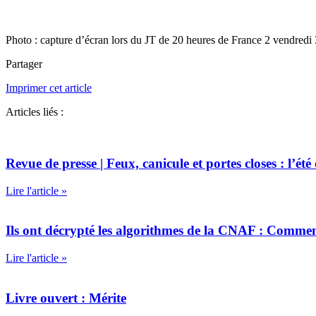
Photo : capture d’écran lors du JT de 20 heures de France 2 vendredi 
Partager
Imprimer cet article
Articles liés :
Revue de presse | Feux, canicule et portes closes : l’été
Lire l'article »
Ils ont décrypté les algorithmes de la CNAF : Commen
Lire l'article »
Livre ouvert : Mérite