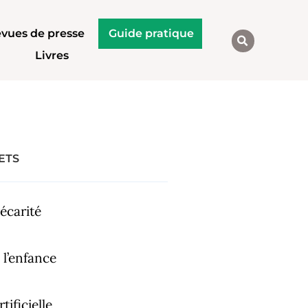
vues de presse
Guide pratique
Livres
ETS
écarité
 l’enfance
tificielle