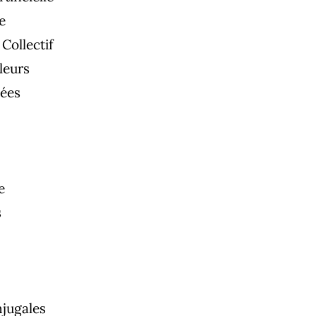
e
 Collectif
leurs
ées
e
s
njugales