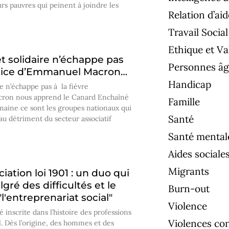
urs pauvres qui peinent à joindre les
Relation d’aid
Travail Social
Ethique et Va
t solidaire n’échappe pas
Personnes âg
atrice d’Emmanuel Macron…
Handicap
e n’échappe pas à la fièvre
ron nous apprend le Canard Enchaîné
Famille
maine ce sont les groupes nationaux qui
Santé
 au détriment du secteur associatif
Santé mental
Aides sociale
Migrants
ciation loi 1901 : un duo qui
ré des difficultés et le
Burn-out
'entreprenariat social"
Violence
té inscrite dans l’histoire des professions
Violences co
al. Dès l’origine, des hommes et des