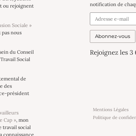
notification de chaq
t ou rejoignent
sion Sociale »
z pas nous
Abonnez-vous
Rejoignez les 3
 sein du Conseil
Travail Social
rtemental de
le des
ice-président
Mentions Légales
vailleurs
Politique de confiden
de Cap »
, mon
 travail social
 la connaissance