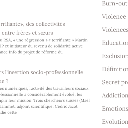
Burn-out
Violence
rifiante», des collectivités
Violences
s entre frères et sœurs
 RSA, « une régression » « terrifiante » Martin
Educatio
HP et initiateur du revenu de solidarité active
rance Info du projet de réforme du
Exclusio
Définitio
l’insertion socio-professionnelle
ue ?
Secret pr
 numériques, l’activité des travailleurs sociaux
Addictio
ofessionnelle a considérablement évolué, les
lir leur mission. Trois chercheurs suisses (Maël
Jammet, adjoint scientifique, Cédric Jacot,
Emotion
udié cette
Evolution