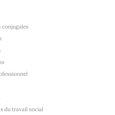
 conjugales
n
n
ns
ofessionnel
n
s
s du travail social