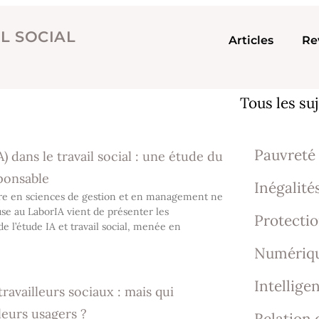
IL SOCIAL
Articles
Re
Tous les suj
Pauvreté 
IA) dans le travail social : une étude du
ponsable
Inégalité
re en sciences de gestion et en management ne
use au LaborIA vient de présenter les
Protectio
 l’étude IA et travail social, menée en
Numériq
Intelligen
ravailleurs sociaux : mais qui
leurs usagers ?
Relation 