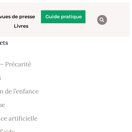
vues de presse
Guide pratique
Livres
ets
– Précarité
s
n de l’enfance
ue
ce artificielle
d’aide