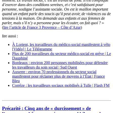
moment. Le travail social, c’est un travail de fond. Il est compliqué
d’exercer dans des conditions sereines, et c’est satisfaisant pour
personne
, souligne l’assistante sociale.
On est le maillon important
quand un enfant parle des soucis qu’il peut avoir, de violences ou de
tensions à la maison. On demande aux enfants et aux femmes de
parler, mais s’il n’y a personne pour les écouter, on fait quoi ?
»
(
lire l’article de France 3 Provence – Côte d’Azur
)
lire aussi :
À Lorient, les travailleurs du médico-social manifestent à vélo
[Vidéo] | Le Télégramme
Plus de 200 travailleurs du secteur médico-social en grève | Le
Dauphiné
Bordeaux : environ 200 personnes mobilisées pour défendre
les travailleurs du soin social | Sud Ouest
Auxerre : environ 70 professionnels du secteur social
manifestent pour réclamer plus de moyens à l’État | France
Bleu
Corrèze : les travailleurs sociaux mobilisés à Tulle | Flash FM
Précarité : Cinq ans de « durcissement » de