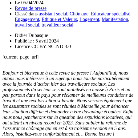
Le
05/04/2024
Revue de presse
Classé dans
assistant social
,
Chômage
,
Educateur spécialisé
,
Engagement
,
Ethique et Valeurs
,
Logement
,
Manifestation
,
travail social
,
travailleur social
Didier Dubasque
Publié le : 5 avril 2024
Licence CC BY-NC-ND 3.0
[current_page_url]
Bonjour et bienvenue à cette revue de presse ! Aujourd’hui, nous
allons nous intéresser à un sujet qui nous touche particulièrement
avec la journée d’action hier des travailleurs sociaux. Les
professionnels du secteur se sont mobilisés en masse à Paris et un
peu partout dans le pays pour réclamer de meilleures conditions de
travail et une revalorisation salariale. Nous verrons également que
les assistantes sociales se sont réunies à Marseille pour dénoncer
leur situation difficile et demander à être davantage écoutées. Enfin,
nous nous pencherons sur la question des expulsions locatives, qui
ont atteint un niveau record en 2023. Sans oublier la réforme de
l’assurance chômage qui en est à sa troisième version en 5 ans.
Alors, installez-vous confortablement et… Bonne lecture !