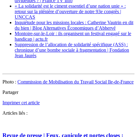
dividendes ? | France TV Info
« La solidarité est le ciment essentiel d’une nation unie » :
retour sur la plénière d’ouverture de notre 93e congrès |
UNCCAS
Inquiétude pour les missions locales : Catherine Vautrin en dit
du bien | Blog Alternatives Économiques d’Abhervé
Montoire-sur-le-Loir : ils organisent un festival engagé sur le
handicap | actu.fr
Suppression de l’allocation de solidarité spécifique (ASS) :
chronique d’une bombe sociale à fragmentation | Fondation
Jean Jaurès
Photo :
Commission de Mobilisation du Travail Social Ile-de-France
Partager
Imprimer cet article
Articles liés :
Revue de presse | Feux, canicule et portes closes :