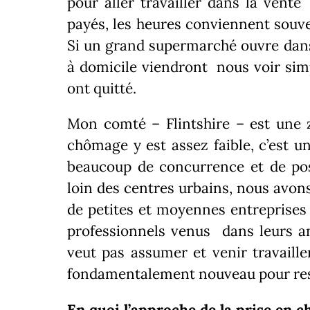
pour aller travailler dans la vente 
payés, les heures conviennent souve
Si un grand supermarché ouvre dans
à domicile viendront nous voir sim
ont quitté.
Mon comté – Flintshire – est une z
chômage y est assez faible, c’est un
beaucoup de concurrence et de po
loin des centres urbains, n
ous avons
de petites et moyennes entreprises 
professionnels venus dans leurs a
veut pas assumer et venir travaille
fondamentalement nouveau pour res
En quoi l’approche de la prise en ch