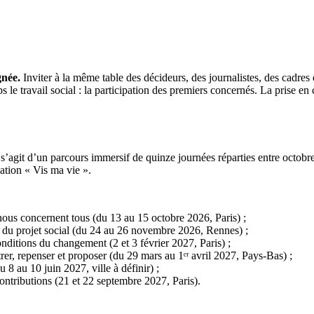
gnée.
Inviter à la même table des décideurs, des journalistes, des cadres 
 travail social : la participation des premiers concernés. La prise en ch
 s’agit d’un parcours immersif de quinze journées réparties entre octobr
ation « Vis ma vie ».
 nous concernent tous (du 13 au 15 octobre 2026, Paris) ;
 du projet social (du 24 au 26 novembre 2026, Rennes) ;
conditions du changement (2 et 3 février 2027, Paris) ;
ntrer, repenser et proposer (du 29 mars au 1ᵉʳ avril 2027, Pays-Bas) ;
u 8 au 10 juin 2027, ville à définir) ;
s contributions (21 et 22 septembre 2027, Paris).