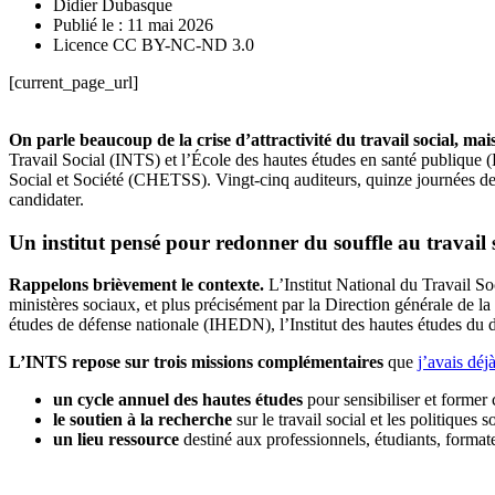
Didier Dubasque
Publié le : 11 mai 2026
Licence CC BY-NC-ND 3.0
[current_page_url]
On parle beaucoup de la crise d’attractivité du travail social, ma
Travail Social (INTS) et l’École des hautes études en santé publique
Social et Société (CHETSS). Vingt-cinq auditeurs, quinze journées de f
candidater.
Un institut pensé pour redonner du souffle au travail 
Rappelons brièvement le contexte.
L’Institut National du Travail So
ministères sociaux, et plus précisément par la Direction générale de l
études de défense nationale (IHEDN), l’Institut des hautes études du
L’INTS repose sur trois missions complémentaires
que
j’avais déj
un cycle annuel des hautes études
pour sensibiliser et former 
le soutien à la recherche
sur le travail social et les politiques so
un lieu ressource
destiné aux professionnels, étudiants, format