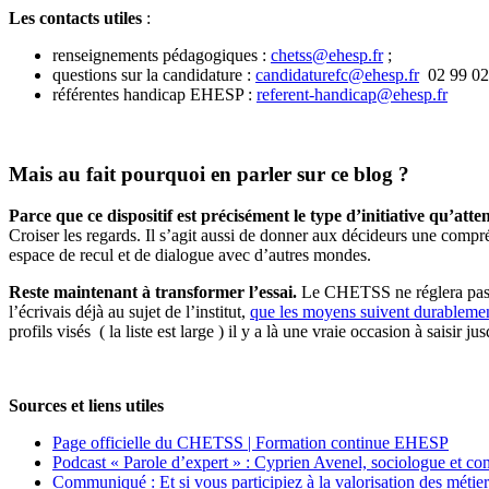
Les contacts utiles
:
renseignements pédagogiques :
chetss@ehesp.fr
;
questions sur la candidature :
candidaturefc@ehesp.fr
02 99 02 
référentes handicap EHESP :
referent-handicap@ehesp.fr
Mais au fait pourquoi en parler sur ce blog ?
Parce que ce dispositif est précisément le type d’initiative qu’atte
Croiser les regards. Il s’agit aussi de donner aux décideurs une compré
espace de recul et de dialogue avec d’autres mondes.
Reste maintenant à transformer l’essai.
Le CHETSS ne réglera pas, à 
l’écrivais déjà au sujet de l’institut,
que les moyens suivent durableme
profils visés ( la liste est large ) il y a là une vraie occasion à saisir j
Sources et liens utiles
Page officielle du CHETSS | Formation continue EHESP
Podcast « Parole d’expert » : Cyprien Avenel, sociologue et cons
Communiqué : Et si vous participiez à la valorisation des métiers 