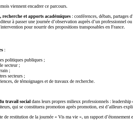
 mois viennent encadrer ce parcours.
in, recherche et apports académiques
: conférences, débats, partages d’
 auditeur à passer une journée d’observation auprès d’un professionnel 
d’intervention pour nourrir des propositions transposables en France.
es
:
es politiques publiques ;
le secteur ;
rain ;
res secteurs ;
ériences, de témoignages et de travaux de recherche.
u travail social
dans leurs propres milieux professionnels : leadership d
diteurs, qui se constituera promotion après promotion, est d’ailleurs exp
 de restitution de la journée « Vis ma vie », un rapport d’étonnement et 