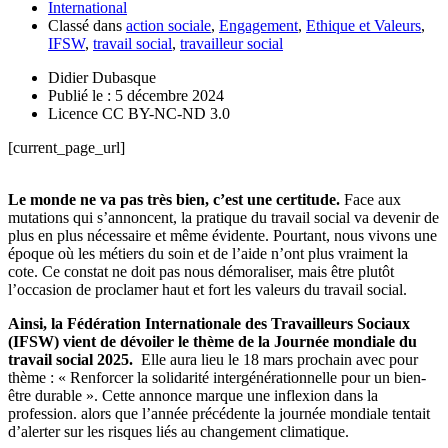
International
Classé dans
action sociale
,
Engagement
,
Ethique et Valeurs
,
IFSW
,
travail social
,
travailleur social
Didier Dubasque
Publié le : 5 décembre 2024
Licence CC BY-NC-ND 3.0
[current_page_url]
Le monde ne va pas très bien, c’est une certitude.
Face aux
mutations qui s’annoncent, la pratique du travail social va devenir de
plus en plus nécessaire et même évidente. Pourtant, nous vivons une
époque où les métiers du soin et de l’aide n’ont plus vraiment la
cote. Ce constat ne doit pas nous démoraliser, mais être plutôt
l’occasion de proclamer haut et fort les valeurs du travail social.
Ainsi, la Fédération Internationale des Travailleurs Sociaux
(IFSW) vient de dévoiler le thème de la Journée mondiale du
travail social 2025.
Elle aura lieu le 18 mars prochain avec pour
thème : « Renforcer la solidarité intergénérationnelle pour un bien-
être durable ». Cette annonce marque une inflexion dans la
profession. alors que l’année précédente la journée mondiale tentait
d’alerter sur les risques liés au changement climatique.