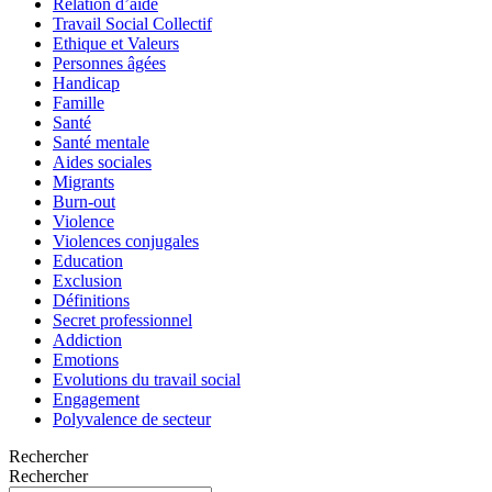
Relation d’aide
Travail Social Collectif
Ethique et Valeurs
Personnes âgées
Handicap
Famille
Santé
Santé mentale
Aides sociales
Migrants
Burn-out
Violence
Violences conjugales
Education
Exclusion
Définitions
Secret professionnel
Addiction
Emotions
Evolutions du travail social
Engagement
Polyvalence de secteur
Rechercher
Rechercher