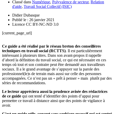
Classé dans
Numérique
,
Polyvalence de secteur
,
Relation
d'aide
,
Travail Social Collectif (ISIC)
Didier Dubasque
Publié le : 26 janvier 2021
Licence CC BY-NC-ND 3.0
[current_page_url]
Ce guide a été réalisé par le réseau breton des conseillères
techniques en travail social (RCTTS)
. Il est particulièrement
intéressant à plusieurs titres. Dans son avant-propos il rappelle
d’abord la définition du travail social, ce qui est nécessaire en ces
temps où tout et son contraire peut être demandé aux travailleurs
sociaux. Il a le grand avantage de s’appuyer sur la parole des
professionnel(le)s de terrain mais aussi sur celle des personnes
accompagnées. Ce n’est pas un « prêt à penser » mais plutôt par des
séries de recommandations.
Le lecteur appréciera aussi la prudence avisée des rédactrices
de ce guide
qui ont tenté d’identifier des points d’appui pour
permettre ce travail à distance ainsi que des points de vigilance à
avoir.
C’est un guide utile, concret sans verbiage excessif qui est centré