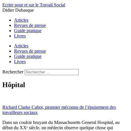
Aller
Ecrire pour et sur le Travail Social
au
Didier Dubasque
contenu
Articles
Revues de presse
Guide pratique
Livres
Articles
Revues de presse
Guide pratique
Livres
Rechercher
Hôpital
Richard Clarke Cabot, pionnier méconnu de l’épuisement des
travailleurs sociaux
Dans un couloir bruyant du Massachusetts General Hospital, au
début du XXᵉ siècle, un médecin observe quelque chose qui