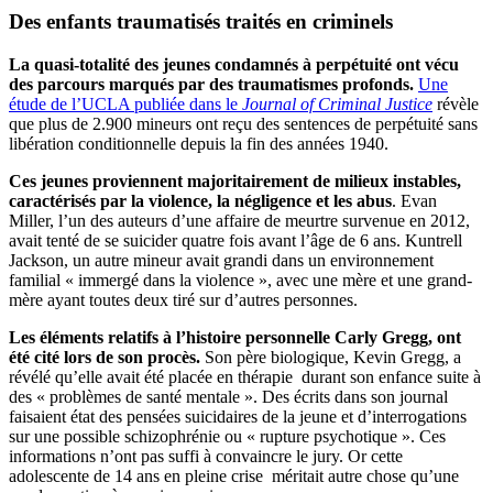
Des enfants traumatisés traités en criminels
La quasi-totalité des jeunes condamnés à perpétuité ont vécu
des parcours marqués par des traumatismes profonds.
Une
étude de l’UCLA publiée dans le
Journal of Criminal Justice
révèle
que plus de 2.900 mineurs ont reçu des sentences de perpétuité sans
libération conditionnelle depuis la fin des années 1940.
Ces jeunes proviennent majoritairement de milieux instables,
caractérisés par la violence, la négligence et les abus
. Evan
Miller, l’un des auteurs d’une affaire de meurtre survenue en 2012,
avait tenté de se suicider quatre fois avant l’âge de 6 ans. Kuntrell
Jackson, un autre mineur avait grandi dans un environnement
familial « immergé dans la violence », avec une mère et une grand-
mère ayant toutes deux tiré sur d’autres personnes.
Les éléments relatifs à l’histoire personnelle Carly Gregg, ont
été cité lors de son procès.
Son père biologique, Kevin Gregg, a
révélé qu’elle avait été placée en thérapie durant son enfance suite à
des « problèmes de santé mentale ». Des écrits dans son journal
faisaient état des pensées suicidaires de la jeune et d’interrogations
sur une possible schizophrénie ou « rupture psychotique ». Ces
informations n’ont pas suffi à convaincre le jury. Or cette
adolescente de 14 ans en pleine crise méritait autre chose qu’une