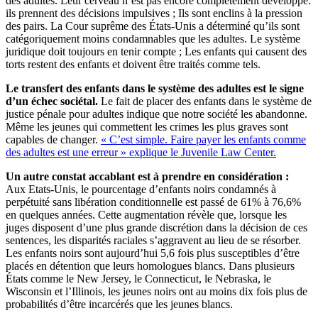
des adultes. Leur cerveau n’est pas encore complètement développé.
ils prennent des décisions impulsives ; Ils sont enclins à la pression
des pairs. La Cour suprême des États-Unis a déterminé qu’ils sont
catégoriquement moins condamnables que les adultes. Le système
juridique doit toujours en tenir compte ; Les enfants qui causent des
torts restent des enfants et doivent être traités comme tels.
Le transfert des enfants dans le système des adultes est le signe
d’un échec sociétal.
Le fait de placer des enfants dans le système de
justice pénale pour adultes indique que notre société les abandonne.
Même les jeunes qui commettent les crimes les plus graves sont
capables de changer.
« C’est simple. Faire payer les enfants comme
des adultes est une erreur » explique le Juvenile Law Center.
Un autre constat accablant est à prendre en considération :
Aux Etats-Unis, le pourcentage d’enfants noirs condamnés à
perpétuité sans libération conditionnelle est passé de 61% à 76,6%
en quelques années. Cette augmentation révèle que, lorsque les
juges disposent d’une plus grande discrétion dans la décision de ces
sentences, les disparités raciales s’aggravent au lieu de se résorber.
Les enfants noirs sont aujourd’hui 5,6 fois plus susceptibles d’être
placés en détention que leurs homologues blancs. Dans plusieurs
États comme le New Jersey, le Connecticut, le Nebraska, le
Wisconsin et l’Illinois, les jeunes noirs ont au moins dix fois plus de
probabilités d’être incarcérés que les jeunes blancs.