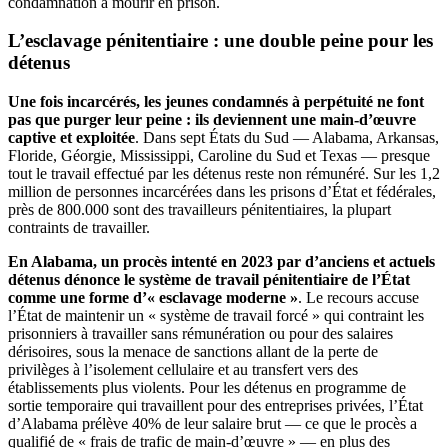
condamnation à mourir en prison.
L’esclavage pénitentiaire : une double peine pour les
détenus
Une fois incarcérés, les jeunes condamnés à perpétuité ne font
pas que purger leur peine : ils deviennent une main-d’œuvre
captive et exploitée
. Dans sept États du Sud — Alabama, Arkansas,
Floride, Géorgie, Mississippi, Caroline du Sud et Texas — presque
tout le travail effectué par les détenus reste non rémunéré. Sur les 1,2
million de personnes incarcérées dans les prisons d’État et fédérales,
près de 800.000 sont des travailleurs pénitentiaires, la plupart
contraints de travailler.
En Alabama, un procès intenté en 2023 par d’anciens et actuels
détenus dénonce le système de travail pénitentiaire de l’État
comme une forme d’« esclavage moderne »
. Le recours accuse
l’État de maintenir un « système de travail forcé » qui contraint les
prisonniers à travailler sans rémunération ou pour des salaires
dérisoires, sous la menace de sanctions allant de la perte de
privilèges à l’isolement cellulaire et au transfert vers des
établissements plus violents. Pour les détenus en programme de
sortie temporaire qui travaillent pour des entreprises privées, l’État
d’Alabama prélève 40% de leur salaire brut — ce que le procès a
qualifié de « frais de trafic de main-d’œuvre » — en plus des