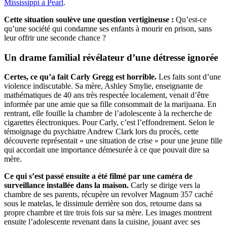
Mississippi à Pearl
.
​Cette situation soulève une question vertigineuse :
Qu’est-ce
qu’une société qui condamne ses enfants à mourir en prison, sans
leur offrir une seconde chance ?
Un drame familial révélateur d’une détresse ignorée
Certes, ce qu’a fait Carly Gregg est horrible.
Les faits sont d’une
violence indiscutable. Sa mère, Ashley Smylie, enseignante de
mathématiques de 40 ans très respectée localement, venait d’être
informée par une amie que sa fille consommait de la marijuana. En
rentrant, elle fouille la chambre de l’adolescente à la recherche de
cigarettes électroniques. Pour Carly, c’est l’effondrement. Selon le
témoignage du psychiatre Andrew Clark lors du procès, cette
découverte représentait « une situation de crise » pour une jeune fille
qui accordait une importance démesurée à ce que pouvait dire sa
mère.
Ce qui s’est passé ensuite a été filmé par une caméra de
surveillance installée dans la maison.
Carly se dirige vers la
chambre de ses parents, récupère un revolver Magnum 357 caché
sous le matelas, le dissimule derrière son dos, retourne dans sa
propre chambre et tire trois fois sur sa mère. Les images montrent
ensuite l’adolescente revenant dans la cuisine, jouant avec ses