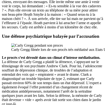
chiens, envoyant des messages. Elle invite même une amie à venir
voir le corps, lui demandant : « Es-tu sensible à la vue des cadavres
? ». Puis elle envoie un texto au téléphone de sa mère pour attirer
son beau-père Heath Smylie à la maison : « Quand seras-tu à la
maison chéri ? ». À son arrivée, elle tire sur lui mais ne parvient qu’à
l’effleurer à l’épaule. Heath parvient à lui arracher l’arme et appelle
les secours. Carly est arrêtée à moins d’un kilomètre de chez elle.
Une défense psychiatrique balayée par l’accusation
Carly Gregg filmée lors de son procès très médiatisé aux Etats 
Le procès s’est déroulé dans un climat d’intense médiatisation.
La défense de Carly Gregg a plaidé la démence, s’appuyant sur le
témoignage de son psychiatre Andrew Clark. Pour lui, l’adolescente
souffrait de dépression clinique, de troubles de l’adaptation et
entendait des voix qui « empiraient » avant le drame. Clark a
diagnostiqué un trouble bipolaire de type 2, estimant que Carly
passait environ 60% de son temps dans un état dépressif. L’expert a
également évoqué l’effet potentiel d’un changement récent de
médication antidépresseurs, notamment l’arrêt de la sertraline
quelques jours avant les faits. Selon la défense, la mémoire de Carly
était devenue « vide » après avoir fait sortir son chien dans le jardin
ce jour-là.