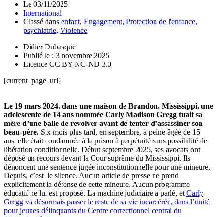
Le
03/11/2025
International
Classé dans
enfant
,
Engagement
,
Protection de l'enfance
,
psychiatrie
,
Violence
Didier Dubasque
Publié le : 3 novembre 2025
Licence CC BY-NC-ND 3.0
[current_page_url]
Le 19 mars 2024, dans une maison de Brandon, Mississippi, une
adolescente de 14 ans nommée Carly Madison Gregg tuait sa
mère d’une balle de revolver avant de tenter d’assassiner son
beau-père.
Six mois plus tard, en septembre, à peine âgée de 15
ans, elle était condamnée à la prison à perpétuité sans possibilité de
libération conditionnelle. Début septembre 2025, ses avocats ont
déposé un recours devant la Cour suprême du Mississippi. Ils
dénoncent une sentence jugée inconstitutionnelle pour une mineure.
Depuis, c’est le silence. Aucun article de presse ne prend
explicitement la défense de cette mineure. Aucun programme
éducatif ne lui est proposé. La machine judiciaire a parlé, et
Carly
Gregg va désormais passer le reste de sa vie incarcérée, dans l’unité
pour jeunes délinquants du Centre correctionnel central du