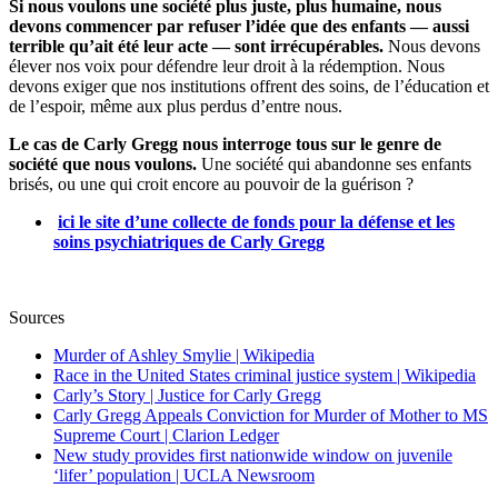
Si nous voulons une société plus juste, plus humaine, nous
devons commencer par refuser l’idée que des enfants — aussi
terrible qu’ait été leur acte — sont irrécupérables.
Nous devons
élever nos voix pour défendre leur droit à la rédemption. Nous
devons exiger que nos institutions offrent des soins, de l’éducation et
de l’espoir, même aux plus perdus d’entre nous.
Le cas de Carly Gregg nous interroge tous sur le genre de
société que nous voulons.
Une société qui abandonne ses enfants
brisés, ou une qui croit encore au pouvoir de la guérison ?
ici le site d’une collecte de fonds pour la défense et les
soins psychiatriques de Carly Gregg
Sources
Murder of Ashley Smylie | Wikipedia
Race in the United States criminal justice system | Wikipedia
Carly’s Story | Justice for Carly Gregg
Carly Gregg Appeals Conviction for Murder of Mother to MS
Supreme Court | Clarion Ledger
New study provides first nationwide window on juvenile
‘lifer’ population | UCLA Newsroom