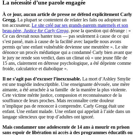
La nécessité d’une parole engagée
À ce jour, aucun article de presse ne défend explicitement Carly
Gregg.
La plupart se contentent de relater les faits ou adoptent un
ton accusateur.
Le site créé par ses grands-parents maternels et son
beau-père,
Justice for Carly Gregg
, pose la question qui dérange : «
Ce cas devrait nous hanter tous — pas seulement à cause de ce qui
s’est passé, mais à cause de la facilité avec laquelle nous avons
permis qu’une enfant vulnérable devienne une meutrière ». Le site
dénonce un procès médiatique qui a condamné Carly bien avant que
le jury ne rende son verdict, dans un climat où « une jeune fille de
15 ans, clairement en détresse psychologique, a été dépeinte comme
froide, calculatrice et diabolique ».
Il ne s’agit pas d’excuser l’inexcusable.
La mort d’Ashley Smylie
est une tragédie indescriptible. Une enseignante dévouée, une mère
aimante, a été arrachée à sa famille de la manière la plus violente.
Cete victime mérite justice, compassion et reconnaissance de la
souffrance de leurs proches. Mais reconnaître cette douleur
n’implique pas de renoncer à comprendre. Carly Gregg était une
enfant. Une enfant malade. Une enfant qui appelait à l’aide dans un
langage silencieux que trop d’adultes ont ignoré.
Mais condamner une adolescente de 14 ans à mourir en prison
sans espoir de libération ni accès à des programmes éducatifs ou