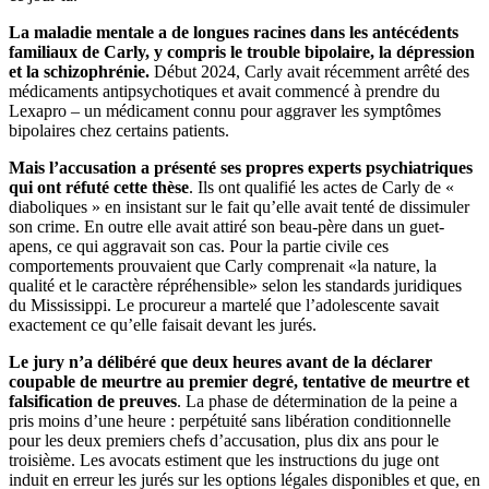
La maladie mentale a de longues racines dans les antécédents
familiaux de Carly, y compris le trouble bipolaire, la dépression
et la schizophrénie.
Début 2024, Carly avait récemment arrêté des
médicaments antipsychotiques et avait commencé à prendre du
Lexapro – un médicament connu pour aggraver les symptômes
bipolaires chez certains patients.
Mais l’accusation a présenté ses propres experts psychiatriques
qui ont réfuté cette thèse
. Ils ont qualifié les actes de Carly de «
diaboliques » en insistant sur le fait qu’elle avait tenté de dissimuler
son crime. En outre elle avait attiré son beau-père dans un guet-
apens, ce qui aggravait son cas. Pour la partie civile ces
comportements prouvaient que Carly comprenait «la nature, la
qualité et le caractère répréhensible» selon les standards juridiques
du Mississippi. Le procureur a martelé que l’adolescente savait
exactement ce qu’elle faisait devant les jurés.
Le jury n’a délibéré que deux heures avant de la déclarer
coupable de meurtre au premier degré, tentative de meurtre et
falsification de preuves
. La phase de détermination de la peine a
pris moins d’une heure : perpétuité sans libération conditionnelle
pour les deux premiers chefs d’accusation, plus dix ans pour le
troisième. Les avocats estiment que les instructions du juge ont
induit en erreur les jurés sur les options légales disponibles et que, en