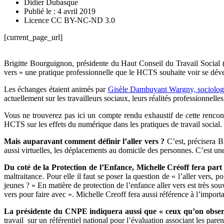
Didier Dubasque
Publié le : 4 avril 2019
Licence CC BY-NC-ND 3.0
[current_page_url]
Brigitte Bourguignon, présidente du Haut Conseil du Travail Social (H
vers » une pratique professionnelle que le HCTS souhaite voir se dév
Les échanges étaient animés par
Gisèle Dambuyant Wargny, sociologue
actuellement sur les travailleurs sociaux, leurs réalités professionnelles
Vous ne trouverez pas ici un compte rendu exhaustif de cette rencont
HCTS sur les effets du numérique dans les pratiques de travail social.
Mais auparavant comment définir l’aller vers ?
C’est, précisera B
aussi virtuelles, les déplacements au domicile des personnes. C’est u
Du coté de la Protection de l’Enfance, Michelle Créoff fera par
maltraitance. Pour elle il faut se poser la question de « l’aller vers,
jeunes ? » En matière de protection de l’enfance aller vers est très so
vers pour faire avec ». Michelle Creoff fera aussi référence à l’importa
La présidente du CNPE indiquera aussi que « ceux qu’on observe 
travail sur un référentiel national pour l’évaluation associant les pare