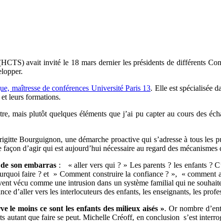
CTS) avait invité le 18 mars dernier les présidents de différents Cons
elopper.
, maîtresse de conférences Université Paris 13
. Elle est spécialisée 
 et leurs formations.
re, mais plutôt quelques éléments que j’ai pu capter au cours des échan
rigitte Bourguignon, une démarche proactive qui s’adresse à tous les
ne façon d’agir qui est aujourd’hui nécessaire au regard des mécanismes 
t de son embarras
: « aller vers qui ? » Les parents ? les enfants ? C
 pourquoi faire ? et » Comment construire la confiance ? », « comment all
uvent vécu comme une intrusion dans un système familial qui ne souhaite pa
nce d’aller vers les interlocuteurs des enfants, les enseignants, les pro
le moins ce sont les enfants des milieux aisés »
. Or nombre d’entr
nts autant que faire se peut. Michelle Créoff, en conclusion s’est interr