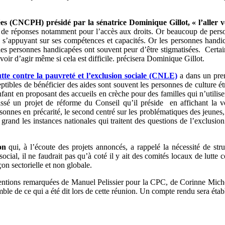
s (CNCPH) présidé par la sénatrice Dominique Gillot, « l’aller ve
e de réponses notamment pour l’accès aux droits. Or beaucoup de per
n s’appuyant sur ses compétences et capacités. Or les personnes handica
é, les personnes handicapées ont souvent peur d’être stigmatisées. Certa
ouvoir d’agir même si cela est difficile. précisera Dominique Gillot.
utte contre la pauvreté et l’exclusion sociale (CNLE)
a dans un prem
eptibles de bénéficier des aides sont souvent les personnes de culture é
enfant en proposant des accueils en crèche pour des familles qui n’utilise
ssé un projet de réforme du Conseil qu’il préside en affichant la
onnes en précarité, le second centré sur les problématiques des jeunes, u
grand les instances nationales qui traitent des questions de l’exclusio
on
qui, à l’écoute des projets annoncés, a rappelé la nécessité de struc
 social, il ne faudrait pas qu’à coté il y ait des comités locaux de lutt
on sectorielle et non globale.
terventions remarquées de Manuel Pelissier pour la CPC, de Corinne M
ble de ce qui a été dit lors de cette réunion. Un compte rendu sera étab