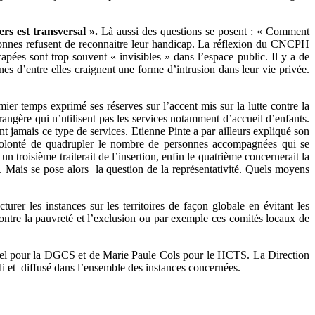
rs est transversal ».
Là aussi des questions se posent : « Comment
sonnes refusent de reconnaitre leur handicap. La réflexion du CNCPH
pées sont trop souvent « invisibles » dans l’espace public. Il y a de
ines d’entre elles craignent une forme d’intrusion dans leur vie privée.
ier temps exprimé ses réserves sur l’accent mis sur la lutte contre la
trangère qui n’utilisent pas les services notamment d’accueil d’enfants.
nt jamais ce type de services. Etienne Pinte a par ailleurs expliqué son
 volonté de quadrupler le nombre de personnes accompagnées qui se
n troisième traiterait de l’insertion, enfin le quatrième concernerait la
n. Mais se pose alors la question de la représentativité. Quels moyens
turer les instances sur les territoires de façon globale en évitant les
e contre la pauvreté et l’exclusion ou par exemple ces comités locaux de
ichel pour la DGCS et de Marie Paule Cols pour le HCTS. La Direction
li et diffusé dans l’ensemble des instances concernées.