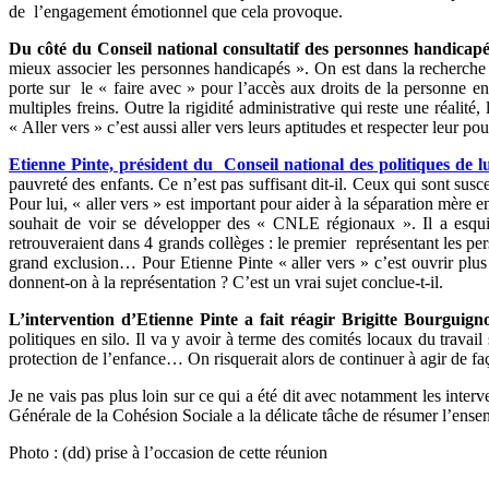
de l’engagement émotionnel que cela provoque.
Du côté du Conseil national consultatif des personnes handicapée
mieux associer les personnes handicapés ». On est dans la recherch
porte sur le « faire avec » pour l’accès aux droits de la personne e
multiples freins. Outre la rigidité administrative qui reste une réalit
« Aller vers » c’est aussi aller vers leurs aptitudes et respecter leur p
Etienne Pinte, président du Conseil national des politiques de l
pauvreté des enfants. Ce n’est pas suffisant dit-il. Ceux qui sont susc
Pour lui, « aller vers » est important pour aider à la séparation mère 
souhait de voir se développer des « CNLE régionaux ». Il a esqui
retrouveraient dans 4 grands collèges : le premier représentant les pers
grand exclusion… Pour Etienne Pinte « aller vers » c’est ouvrir plus 
donnent-on à la représentation ? C’est un vrai sujet conclue-t-il.
L’intervention d’Etienne Pinte a fait réagir Brigitte Bourguign
politiques en silo. Il va y avoir à terme des comités locaux du travail
protection de l’enfance… On risquerait alors de continuer à agir de faç
Je ne vais pas plus loin sur ce qui a été dit avec notamment les in
Générale de la Cohésion Sociale a la délicate tâche de résumer l’ensem
Photo : (dd) prise à l’occasion de cette réunion