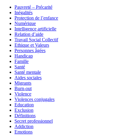
Pauvreté – Précarité
Inégalités
Protection de l’enfance
Numérique
Intelligence artificielle
Relation d’aide
Travail Social Collectif
Ethique et Valeurs
Personnes âgées
Handicap
Famille
Santé
Santé mentale
Aides sociales
Migrants
Burn-out
Violence
Violences conjugales
Education
Exclusion
Définitions
Secret professionnel
Addiction
Emotions