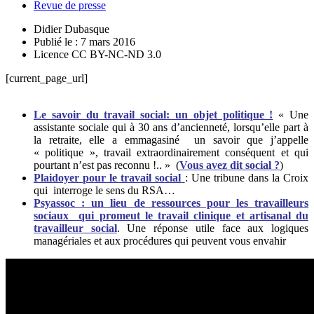
Revue de presse
Didier Dubasque
Publié le : 7 mars 2016
Licence CC BY-NC-ND 3.0
[current_page_url]
Le savoir du travail social: un objet politique !
«
Une
assistante sociale qui à 30 ans d’ancienneté, lorsqu’elle part à
la retraite, elle a emmagasiné un savoir que j’appelle
« politique », travail extraordinairement conséquent et qui
pourtant n’est pas reconnu !.. »
(
Vous avez dit social ?
)
Plaidoyer pour le travail social
:
Une tribune dans la Croix
qui interroge le sens du RSA…
Psyassoc : un lieu de ressources pour les travailleurs
sociaux qui promeut le travail clinique et artisanal du
travailleur social
.
Une réponse utile face aux logiques
managériales et aux procédures qui peuvent vous envahir