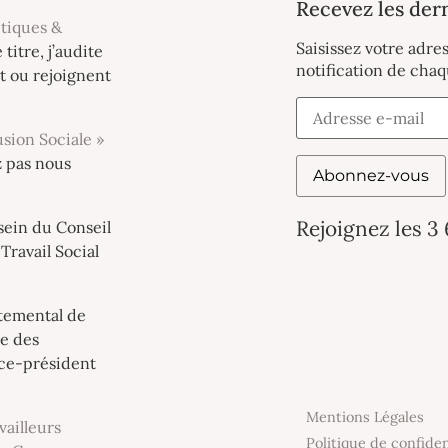
Recevez les dern
itiques &
Saisissez votre adre
e titre, j’audite
notification de chaq
t ou rejoignent
sion Sociale »
z pas nous
Abonnez-vous
Rejoignez les 3
 sein du Conseil
Travail Social
rtemental de
le des
ice-président
Mentions Légales
vailleurs
Politique de confiden