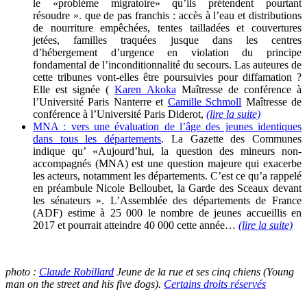
le «problème migratoire» qu’ils prétendent pourtant
résoudre ». que de pas franchis : accès à l’eau et distributions
de nourriture empêchées, tentes tailladées et couvertures
jetées, familles traquées jusque dans les centres
d’hébergement d’urgence en violation du principe
fondamental de l’inconditionnalité du secours. Las auteures de
cette tribunes vont-elles être poursuivies pour diffamation ?
Elle est signée (
Karen Akoka
Maîtresse de conférence à
l’Université Paris Nanterre et
Camille Schmoll
Maîtresse de
conférence à l’Université Paris Diderot,
(lire la suite)
MNA : vers une évaluation de l’âge des jeunes identiques
dans tous les départements
. La Gazette des Communes
indique qu’ «Aujourd’hui, la question des mineurs non-
accompagnés (MNA) est une question majeure qui exacerbe
les acteurs, notamment les départements. C’est ce qu’a rappelé
en préambule Nicole Belloubet, la Garde des Sceaux devant
les sénateurs ». L’Assemblée des départements de France
(ADF) estime à 25 000 le nombre de jeunes accueillis en
2017 et pourrait atteindre 40 000 cette année…
(lire la suite)
photo :
Claude Robillard
Jeune de la rue et ses cinq chiens (Young
man on the street and his five dogs).
Certains droits réservés