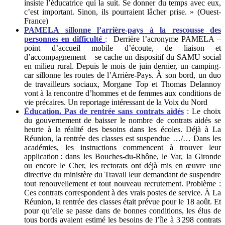
insiste l’éducatrice qui la suit. Se donner du temps avec eux,
c’est important. Sinon, ils pourraient lâcher prise. » (Ouest-
France)
PAMELA sillonne l’arrière-pays à la rescousse des
per
sonnes en difficulté
:
Derrière l’acronyme PAMELA –
point d’accueil mobile d’écoute, de liaison et
d’accompagnement – se cache un dispositif du SAMU social
en milieu rural. Depuis le mois de juin dernier, un camping-
car sillonne les routes de l’Arrière-Pays. À son bord, un duo
de travailleurs sociaux, Morgane Top et Thomas Delannoy
vont à la rencontre d’hommes et de femmes aux conditions de
vie précaires. Un reportage intéressant de la Voix du Nord
Éducation. Pas de rentrée sans contrats aidés
: Le choix
du gouvernement de baisser le nombre de contrats aidés se
heurte à la réalité des besoins dans les écoles. Déjà à La
Réunion, la rentrée des classes est suspendue …/… Dans les
académies, les instructions commencent à trouver leur
application : dans les Bouches-du-Rhône, le Var, la Gironde
ou encore le Cher, les rectorats ont déjà mis en œuvre une
directive du ministère du Travail leur demandant de suspendre
tout renouvellement et tout nouveau recrutement. Problème :
Ces contrats correspondent à des vrais postes de service. À La
Réunion, la rentrée des classes était prévue pour le 18 août. Et
pour qu’elle se passe dans de bonnes conditions, les élus de
tous bords avaient estimé les besoins de l’île à 3 298 contrats