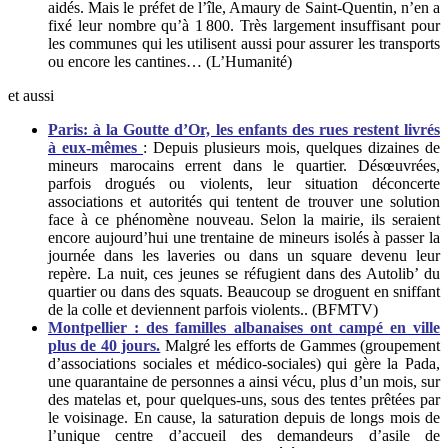
aidés. Mais le préfet de l’île, Amaury de Saint-Quentin, n’en a
fixé leur nombre qu’à 1 800. Très largement insuffisant pour
les communes qui les utilisent aussi pour assurer les transports
ou encore les cantines… (L’Humanité)
et aussi
Paris: à la Goutte d’Or, les enfants des rues restent livrés
à eux-mêmes
:
Depuis plusieurs mois, quelques dizaines de
mineurs marocains errent dans le quartier. Désœuvrées,
parfois drogués ou violents, leur situation déconcerte
associations et autorités qui tentent de trouver une solution
face à ce phénomène nouveau. Selon la mairie, ils seraient
encore aujourd’hui une trentaine de mineurs isolés à passer la
journée dans les laveries ou dans un square devenu leur
repère. La nuit, ces jeunes se réfugient dans des Autolib’ du
quartier ou dans des squats. Beaucoup se droguent en sniffant
de la colle et deviennent parfois violents.. (BFMTV)
Montpellier : des familles albanaises ont campé en ville
plus de 40 jours.
Malgré les efforts de Gammes (groupement
d’associations sociales et médico-sociales) qui gère la Pada,
une quarantaine de personnes a ainsi vécu, plus d’un mois, sur
des matelas et, pour quelques-uns, sous des tentes prêtées par
le voisinage. En cause, la saturation depuis de longs mois de
l’unique centre d’accueil des demandeurs d’asile de