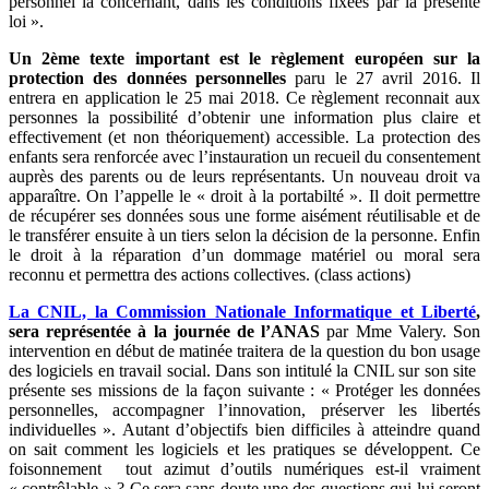
personnel la concernant, dans les conditions fixées par la présente
loi ».
Un 2ème texte important est le règlement européen sur la
protection des données personnelles
paru le 27 avril 2016. Il
entrera en application le 25 mai 2018. Ce règlement reconnait aux
personnes la possibilité d’obtenir une information plus claire et
effectivement (et non théoriquement) accessible. La protection des
enfants sera renforcée avec l’instauration un recueil du consentement
auprès des parents ou de leurs représentants. Un nouveau droit va
apparaître. On l’appelle le « droit à la portabilté ». Il doit permettre
de récupérer ses données sous une forme aisément réutilisable et de
le transférer ensuite à un tiers selon la décision de la personne. Enfin
le droit à la réparation d’un dommage matériel ou moral sera
reconnu et permettra des actions collectives. (class actions)
La CNIL, la Commission Nationale Informatique et Liberté
,
sera représentée à la journée de l’ANAS
par Mme Valery. Son
intervention en début de matinée traitera de la question du bon usage
des logiciels en travail social. Dans son intitulé la CNIL sur son site
présente ses missions de la façon suivante : « Protéger les données
personnelles, accompagner l’innovation, préserver les libertés
individuelles ». Autant d’objectifs bien difficiles à atteindre quand
on sait comment les logiciels et les pratiques se développent. Ce
foisonnement tout azimut d’outils numériques est-il vraiment
« contrôlable » ? Ce sera sans doute une des questions qui lui seront