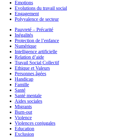
Emotions
Evolutions du travail social
Engagement
Polyvalence de secteur
Pauvreté – Précarité
Inégalités
Protection de l’enfance
Numérique
Intelligence artificielle
Relation d’aide
Travail Social Collectif
Ethique et Valeurs
Personnes âgées
Handicap
Famille
Santé
Santé mentale
Aides sociales
Migrants
Burn-out
Violence
Violences conjugales
Education
Exclusion