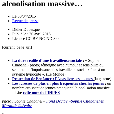
alcoolisation massive…
Le
30/04/2015
Revue de presse
Didier Dubasque
Publié le : 30 avril 2015
Licence CC BY-NC-ND 3.0
[current_page_url]
La dure réalité d’une travailleuse sociale
:
« Sophie
Chabanel (photo) témoigne avec humour et sensibilité du
sentiment d’impuissance des travailleurs sociaux face à un
système hypocrite ». (Le Monde)
Protection de l’enfance :
l’Anas livre ses attentes
(la gazette)
Les ivresses de plus en plus fréquentes chez les jeunes
:
un
nombre croissant de jeunes pratiquent l’alcoolisation massive
–
Lire
cette note de l’INPES
photo : Sophie Chabanel –
Fond Decitre –
Sophie Chabanel en
Maraude littéraire