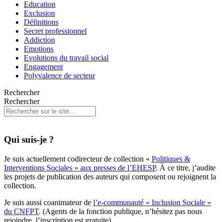
Education
Exclusion
Définitions
Secret professionnel
Addiction
Emotions
Evolutions du travail social
Engagement
Polyvalence de secteur
Rechercher
Rechercher
Qui suis-je ?
Je suis actuellement codirecteur de collection «
Politiques &
Interventions Sociales » aux presses de l’EHESP
. À ce titre, j’audite
les projets de publication des auteurs qui composent ou rejoignent la
collection.
Je suis aussi coanimateur de
l’e-communauté « Inclusion Sociale »
du CNFPT
. (Agents de la fonction publique, n’hésitez pas nous
rejoindre, l’inscription est gratuite)