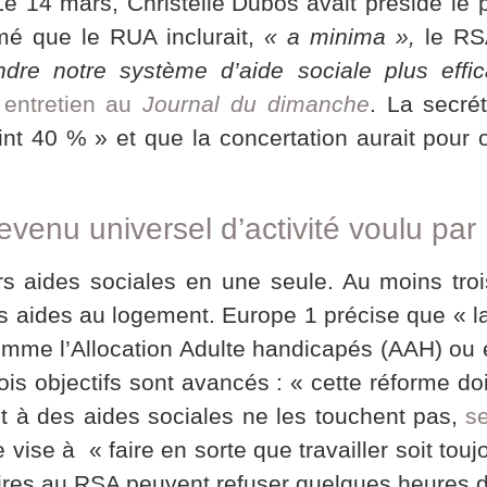
Le 14 mars, Christelle
Dubos avait présidé le p
rmé que le RUA inclurait,
« a minima »,
le RSA
endre notre système d’aide sociale plus effica
 entretien au
Journal du dimanche
. La secré
int 40 % » et que la concertation aurait pour o
 revenu universel d’activité voulu 
s aides sociales en une seule. Au moins troi
 les aides au logement. Europe 1 précise que « l
 comme l’Allocation Adulte handicapés (AAH) ou e
ois objectifs sont avancés : « cette réforme do
it à des aides sociales ne les touchent pas,
se
 vise à « faire en sorte que travailler soit tou
aires au RSA peuvent refuser quelques heures de 