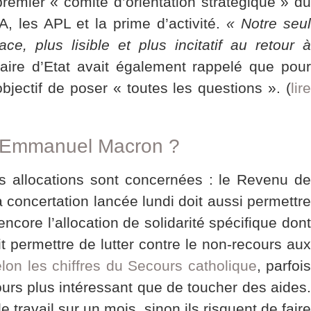
remier « comité d’orientation stratégique » d
, les APL et la prime d’activité.
« Notre seu
ce, plus lisible et plus incitatif au retour à
taire d’Etat avait également rappelé que pou
bjectif de poser « toutes les questions ». (
lire
par Emmanuel Macron ?
s allocations sont concernées : le Revenu de
a concertation lancée lundi doit aussi permettre
ncore l’allocation de solidarité spécifique dont
it permettre de lutter contre le non-recours aux
lon les chiffres du Secours catholique
, parfoi
jours plus intéressant que de toucher des aides.
travail sur un mois, sinon ils risquent de faire