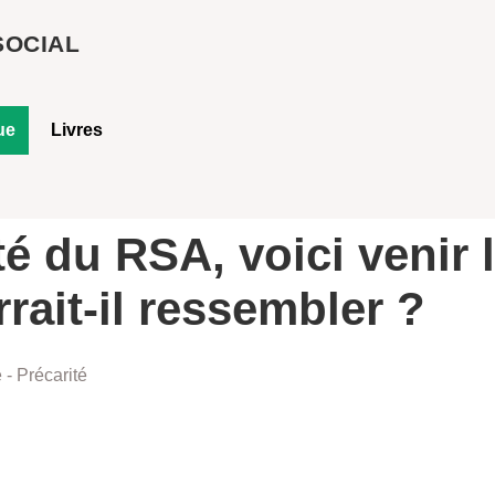
SOCIAL
ue
Livres
té du RSA, voici venir
rrait-il ressembler ?
 - Précarité