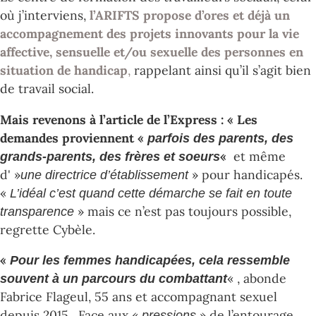
où j’interviens,
l’ARIFTS propose d’ores et déjà un
accompagnement des projets innovants pour la vie
affective, sensuelle et/ou sexuelle des personnes en
situation de handicap
,
rappelant ainsi qu’il s’agit bien
de travail social.
Mais revenons à l’article de l’Express : « Les
demandes proviennent «
parfois des parents, des
«
et même
grands-parents, des frères et soeurs
d' »
» pour handicapés.
une directrice d’établissement
«
L’idéal c’est quand cette démarche se fait en toute
» mais ce n’est pas toujours possible,
transparence
regrette Cybèle.
«
Pour les femmes handicapées, cela ressemble
« , abonde
souvent à un parcours du combattant
Fabrice Flageul, 55 ans et accompagnant sexuel
depuis 2015. Face aux «
» de l’entourage,
pressions