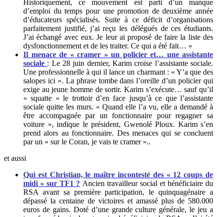
Historiquement, ce mouvement est parti d’un manque
d’emploi du temps pour une promotion de deuxième année
d’éducateurs spécialisés. Suite à ce déficit d’organisations
parfaitement justifié, j’ai reçu les délégués de ces étudiants.
J’ai échangé avec eux. Je leur ai proposé de faire la liste des
dysfonctionnement et de les traiter. Ce qui a été fait… »
Il menace de « cramer » un policier et… une assistante
sociale
:
Le 28 juin dernier, Karim croise l’assistante sociale.
Une professionnelle à qui il lance un charmant : « Y’a que des
salopes ici ». La phrase tombe dans l’oreille d’un policier qui
exige au jeune homme de sortir. Karim s’exécute… sauf qu’il
« squatte » le trottoir d’en face jusqu’à ce que l’assistante
sociale quitte les murs. « Quand elle l’a vu, elle a demandé à
être accompagnée par un fonctionnaire pour regagner sa
voiture », indique le président, Gwenolé Ploux. Karim s’en
prend alors au fonctionnaire. Des menaces qui se concluent
par un « sur le Coran, je vais te cramer »..
et aussi
Qui est Christian, le maître incontesté des « 12 coups de
midi » sur TF1 ?
Ancien travailleur social et bénéficiaire du
RSA avant sa première participation, le quinquagénaire a
dépassé la centaine de victoires et amassé plus de 580.000
euros de gains. Doté d’une grande culture générale, le jeu a