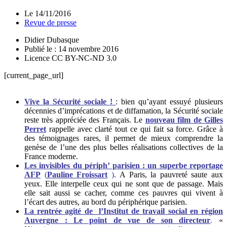
Le
14/11/2016
Revue de presse
Didier Dubasque
Publié le : 14 novembre 2016
Licence CC BY-NC-ND 3.0
[current_page_url]
Vive la Sécurité sociale !
:
bien qu’ayant essuyé plusieurs
décennies d’imprécations et de diffamation, la Sécurité sociale
reste très appréciée des Français. Le
nouveau film de Gilles
Perret
rappelle avec clarté tout ce qui fait sa force. Grâce à
des témoignages rares, il permet de mieux comprendre la
genèse de l’une des plus belles réalisations collectives de la
France moderne.
Les invisibles du périph’ parisien : un superbe reportage
AFP
(
Pauline Froissart
)
.
A Paris, la pauvreté saute aux
yeux. Elle interpelle ceux qui ne sont que de passage. Mais
elle sait aussi se cacher, comme ces pauvres qui vivent à
l’écart des autres, au bord du périphérique parisien.
La rentrée agité de l’Institut de travail social en région
Auvergne : Le point de vue de son directeur
.
«