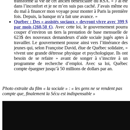
transformé la vie de cet ancien bénéficiaire du RSA. « J’ai été
dans l’inconfort et je ne m’en suis pas caché. J’avais même eu
du mal à financer mon voyage pour monter à Paris la première
fois. Depuis, la banque m’a fait une avance. »
Québec : Des « assistés sociaux » devront vivre avec 399 $
par mois (260,50 €)
.
Avec cette loi, le gouvernement pourra
couper d’environ un tiers la prestation de base mensuelle de
623$ des nouveaux demandeurs d’aide sociale jugés aptes à
travailler. Le gouvernement pousse ainsi vers l’itinérance des
jeunes qui, selon Françoise David, élue de Québec solidaire, «
vivent une grande détresse physique et psychologique. Ils ont
besoin de se refaire » avant de songer à s’inscrire à un
programme de recherche d’emploi. Avec sa loi, Québec
compte épargner jusqu’à 50 millions de dollars par an.
Photo extraite du film « la sociale » : « les gens ne se rendent pas
compte que, finalement la Sécu est indispensable »