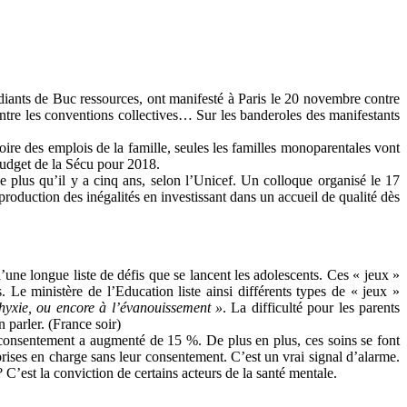
udiants de Buc ressources, ont manifesté à Paris le 20 novembre contre
contre les conventions collectives… Sur les banderoles des manifestants
oire des emplois de la famille, seules les familles monoparentales vont
budget de la Sécu pour 2018.
e plus qu’il y a cinq ans, selon l’Unicef. Un colloque organisé le 17
production des inégalités en investissant dans un accueil de qualité dès
’une longue liste de défis que se lancent les adolescents. Ces « jeux »
s. Le ministère de l’Education liste ainsi différents types de « jeux »
phyxie, ou encore à l’évanouissement »
. La difficulté pour les parents
n parler. (France soir)
 consentement a augmenté de 15 %. De plus en plus, ces soins se font
prises en charge sans leur consentement. C’est un vrai signal d’alarme.
C’est la conviction de certains acteurs de la santé mentale.