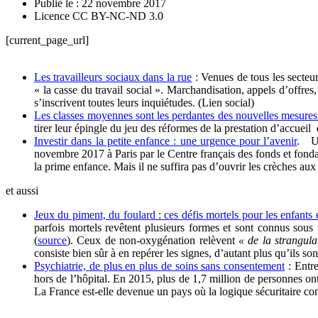
Publié le : 22 novembre 2017
Licence CC BY-NC-ND 3.0
[current_page_url]
Les travailleurs sociaux dans la rue
: Venues de tous les secteur
« la casse du travail social ». Marchandisation, appels d’offre
s’inscrivent toutes leurs inquiétudes. (Lien social)
Les classes moyennes sont les perdantes des nouvelles mesures 
tirer leur épingle du jeu des réformes de la prestation d’accue
Investir dans la petite enfance : une urgence pour l’avenir
. Un
novembre 2017 à Paris par le Centre français des fonds et fondat
la prime enfance. Mais il ne suffira pas d’ouvrir les crèches aux
et aussi
Jeux du piment, du foulard : ces défis mortels pour les enfants e
parfois mortels revêtent plusieurs formes et sont connus sous p
(
source
). Ceux de non-oxygénation relèvent
« de la strangula
consiste bien sûr à en repérer les signes, d’autant plus qu’ils so
Psychiatrie, de plus en plus de soins sans consentement
: Entre
hors de l’hôpital. En 2015, plus de 1,7 million de personnes ont
La France est-elle devenue un pays où la logique sécuritaire con