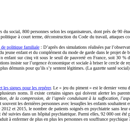
s du social, 800 personnes selon les organisateurs, dont près de 90 ét
s, politique à court terme, déconstruction du Code du travail, attaques 
de politique familiale
: D’après des simulations réalisées par l’observat
il du jeune enfant et du complément du mode de garde dans le projet de 
 enfant sur cinq vit sous le seuil de pauvreté en France, soit 30 % d
ions insiste sur l’urgence économique et sociale à briser le cercle de re
 plus démunis pour qu’ils s’y sentent légitimes. (La gazette santé social)
t les signes pour les repérer
. Le « jeu du piment » est le dernier venu d
lusieurs noms. Il existe certains signes qui doivent alerter les parent
tion, de la compression, de l’apnée conduisant à la suffocation, l’as
nt souvent les dernières personnes avec lesuqlles les enfants souhaitent e
 2012 et 2015, le nombre de patients soignés en psychiatrie sans leur
 été suivies dans un hôpital psychiatrique. Parmi elles, 92 000 ont été 
duit à enfermer de plus en plus les personnes en souffrance psychique ? 