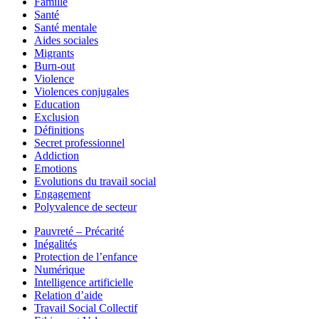
Famille
Santé
Santé mentale
Aides sociales
Migrants
Burn-out
Violence
Violences conjugales
Education
Exclusion
Définitions
Secret professionnel
Addiction
Emotions
Evolutions du travail social
Engagement
Polyvalence de secteur
Pauvreté – Précarité
Inégalités
Protection de l’enfance
Numérique
Intelligence artificielle
Relation d’aide
Travail Social Collectif