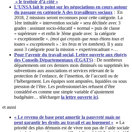
« le trottoir d’à côté »
L’UNSA fait le point sur les négociations en cours autour
du passage en catégorie A des travailleurs sociaux
:
En
2018, 2 missions seront reconnues pour cette catégorie. La
1ère intitulée « inter­ven­tion sociale » sera déclinée avec 3
grades : assistant socio-éducatif « normal » puis de classe
« supérieure » et enfin le 3ème grade avec la catégorie
« exceptionnelle ».
(moi qui croyais que nous étions tous et
toutes « exceptionnels » : les bras m’en tombent).
Il y aura
aussi 3 catégorie pour la mission « expert/encadrant »…
Pour l’avenir du travail social, Lettre ouverte aux élu(e)s
des Conseils Départementaux (EGATS)
:
De nombreux
départements ont ces derniers mois diminués ou supprimés les
subventions aux associations et services relevant de la
protection de l’enfance, de l’insertion, de l’accueil ou de
l’hébergement. Les équipes sont amputées, liquidées ou sous
pression de l’être. Les professionnel-les refusent d’être
considéré-es comme une simple variable d’ajustement
budgétaire… télécharger
la lettre ouverte ici
.
et aussi
« Le revenu de base peut amortir la pauvreté mais ne
peut garantir les droits au travail et au logement »
«
La
priorité des plus démunis est de vivre non pas de l’aide sociale