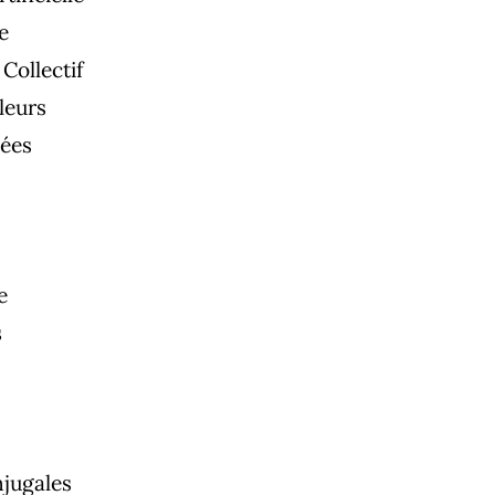
e
 Collectif
leurs
ées
e
s
njugales