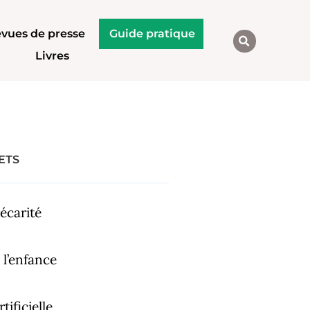
vues de presse
Guide pratique
Livres
ETS
écarité
 l’enfance
tificielle