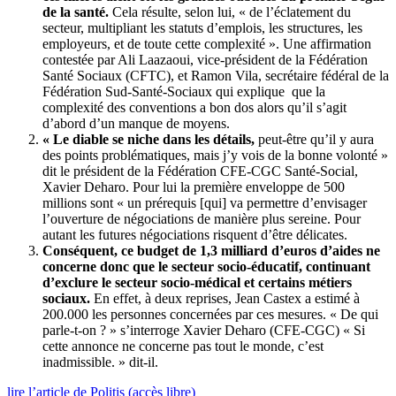
de la santé.
Cela résulte, selon lui, « de l’éclatement du
secteur, multipliant les statuts d’emplois, les structures, les
employeurs, et de toute cette complexité ». Une affirmation
contestée par Ali Laazaoui, vice-président de la Fédération
Santé Sociaux (CFTC), et Ramon Vila, secrétaire fédéral de la
Fédération Sud-Santé-Sociaux qui explique que la
complexité des conventions a bon dos alors qu’il s’agit
d’abord d’un manque de moyens.
« Le diable se niche dans les détails,
peut-être qu’il y aura
des points problématiques, mais j’y vois de la bonne volonté »
dit le président de la Fédération CFE-CGC Santé-Social,
Xavier Deharo. Pour lui la première enveloppe de 500
millions sont « un prérequis [qui] va permettre d’envisager
l’ouverture de négociations de manière plus sereine. Pour
autant les futures négociations risquent d’être délicates.
Conséquent, ce budget de 1,3 milliard d’euros d’aides ne
concerne donc que le secteur socio-éducatif, continuant
d’exclure le secteur socio-médical et certains métiers
sociaux.
En effet, à deux reprises, Jean Castex a estimé à
200.000 les personnes concernées par ces mesures. « De qui
parle-t-on ? » s’interroge Xavier Deharo (CFE-CGC) « Si
cette annonce ne concerne pas tout le monde, c’est
inadmissible. » dit-il.
lire l’article de Politis (accès libre)