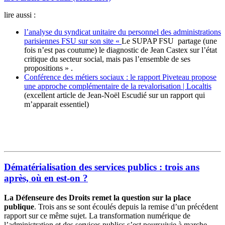
lire aussi :
l’analyse du syndicat unitaire du personnel des administrations
parisiennes FSU sur son site «
Le SUPAP FSU partage (une
fois n’est pas coutume) le diagnostic de Jean Castex sur l’état
critique du secteur social, mais pas l’ensemble de ses
propositions » .
Conférence des métiers sociaux : le rapport Piveteau propose
une approche complémentaire de la revalorisation | Localtis
(excellent article de
Jean-Noël Escudié
sur un rapport qui
m’apparait essentiel)
Dématérialisation des services publics : trois ans
après, où en est-on ?
La Défenseure des Droits remet la question sur la place
publique
. Trois ans se sont écoulés depuis la remise d’un précédent
rapport sur ce même sujet. La transformation numérique de
l’administration et des services publics s’est poursuivie à marche