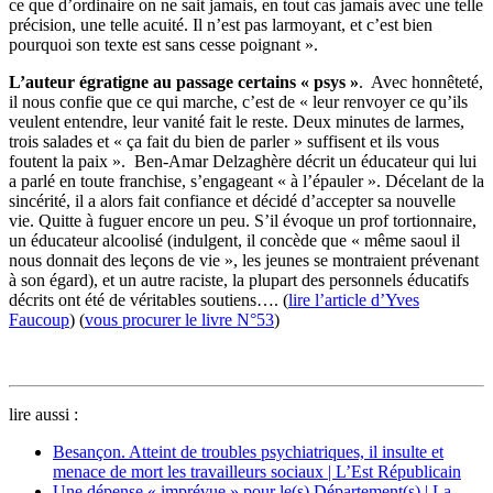
ce que d’ordinaire on ne sait jamais, en tout cas jamais avec une telle
précision, une telle acuité. Il n’est pas larmoyant, et c’est bien
pourquoi son texte est sans cesse poignant ».
L’auteur égratigne au passage certains « psys »
. Avec honnêteté,
il nous confie que ce qui marche, c’est de « leur renvoyer ce qu’ils
veulent entendre, leur vanité fait le reste. Deux minutes de larmes,
trois salades et « ça fait du bien de parler » suffisent et ils vous
foutent la paix ». Ben-Amar Delzaghère décrit un éducateur qui lui
a parlé en toute franchise, s’engageant « à l’épauler ». Décelant de la
sincérité, il a alors fait confiance et décidé d’accepter sa nouvelle
vie. Quitte à fuguer encore un peu. S’il évoque un prof tortionnaire,
un éducateur alcoolisé (indulgent, il concède que « même saoul il
nous donnait des leçons de vie », les jeunes se montraient prévenant
à son égard), et un autre raciste, la plupart des personnels éducatifs
décrits ont été de véritables soutiens…. (
lire l’article d’Yves
Faucoup
) (
vous procurer le livre N°53
)
lire aussi :
Besançon. Atteint de troubles psychiatriques, il insulte et
menace de mort les travailleurs sociaux | L’Est Républicain
Une dépense « imprévue » pour le(s) Département(s) | La