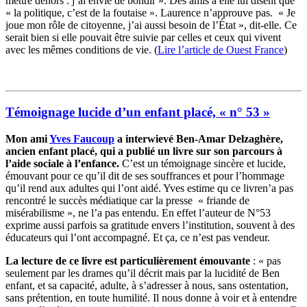
mettre dehors : j’ai envie de bondir ». Des amis à elle lui disent que
« la politique, c’est de la foutaise ». Laurence n’approuve pas. « Je
joue mon rôle de citoyenne, j’ai aussi besoin de l’État », dit-elle. Ce
serait bien si elle pouvait être suivie par celles et ceux qui vivent
avec les mêmes conditions de vie. (
Lire l’article de Ouest France
)
Témoignage lucide d’un enfant placé, « n° 53 »
Mon ami
Yves Faucoup
a interwievé Ben-Amar Delzaghère,
ancien enfant placé, qui a publié un livre sur son parcours à
l’aide sociale à l’enfance.
C’est un témoignage sincère et lucide,
émouvant pour ce qu’il dit de ses souffrances et pour l’hommage
qu’il rend aux adultes qui l’ont aidé. Yves estime qu ce livren’a pas
rencontré le succès médiatique car la presse « friande de
misérabilisme », ne l’a pas entendu. En effet l’auteur de N°53
exprime aussi parfois sa gratitude envers l’institution, souvent à des
éducateurs qui l’ont accompagné. Et ça, ce n’est pas vendeur.
La lecture de ce livre est particulièrement émouvante
: « pas
seulement par les drames qu’il décrit mais par la lucidité de Ben
enfant, et sa capacité, adulte, à s’adresser à nous, sans ostentation,
sans prétention, en toute humilité. Il nous donne à voir et à entendre