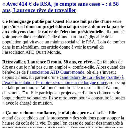
« Avec 414 € de RSA, je compte sans cesse » : à 58
ans, Laurence rêve de travailler
Ce témoignage publié par Ouest France fait partie d’une série
qui s’inscrit dans un projet éditorial qui vise à donner la parole
aux citoyens dans le cadre de l’élection présidentielle
. Il donne à
voir une réalité occultée. Celle d’une part nn négligeable de la
population qui vit avec un minima social tel le RSA. Loin de tomber
dans le misérabilism, cet article donne à voir le travail de
l’association ATD Quart Monde.
Retravailler, Laurence Drouin, 58 ans, en rêve.
« Ça fait plus de
dix ans que je n’ai pas eu un emploi », confie-t-elle. Alors quand des
bénévoles de l’
association ATD Quart-monde
, où elle s’investit
depuis 32 ans, lui parlent d’une
candidature de La Flèche (Sarthe) à
l’expérimentation Territoire zéro chômeur de longue durée
, son sang
ne fait qu’un tour. « J’ai foncé tout droit. Je me suis dit : “Wahou,
chez nous !” ». Elle participe au projet avec d’autres chômeurs de
longue durée volontaires. Ils se retrouvent pour « construire le projet
» avec le chargé de mission.
« Ça me redonne confiance, je n’ai plus peur »
dit-elle. Elle
attend des candidats qu’ils proposent « des solutions pour stopper la
hausse du coût de la vie. Et que l’on cesse de parler des immigrés à