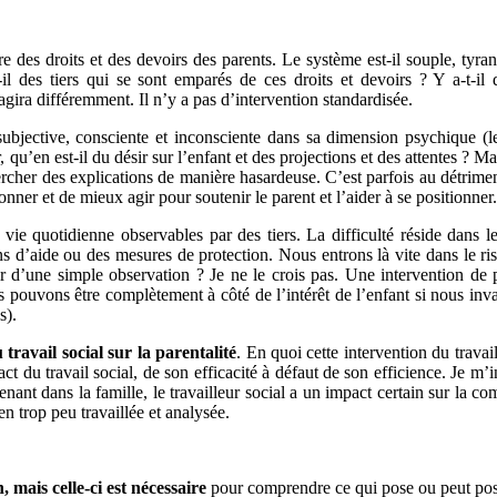
vre des droits et des devoirs des parents. Le système est-il souple, tyr
il des tiers qui se sont emparés de ces droits et devoirs ? Y a-t-il 
agira différemment. Il n’y a pas d’intervention standardisée.
subjective, consciente et inconsciente dans sa dimension psychique (le
, qu’en est-il du désir sur
l
’
enfant
et des projections et des attentes ? Ma
chercher des explications de manière hasardeuse. C’est parfois au détrim
nner et de mieux agir pour soutenir le parent et l’aider à se positionner.
 vie quotidienne observables par des tiers. La difficulté réside dans l
ns d’aide ou des mesures de protection. Nous entrons là vite dans le ri
ir d’une simple observation ? Je ne le crois pas. Une intervention de 
 pouvons être complètement à côté de l’intérêt de l’enfant si nous inv
s).
 travail social sur la parentalité
. En quoi cette intervention du travai
ct du travail social, de son efficacité à défaut de son efficience. Je m
nt dans la famille, le travailleur social a un impact certain sur la comp
en trop peu travaillée et analysée.
, mais celle-ci est nécessaire
pour comprendre ce qui pose ou peut pos