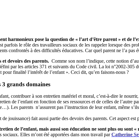
t harmonieux pose la question de « l’art d’être parent » et de l’ex
est parfois le rôle des travailleurs sociaux de les rappeler lorsque des
ents confrontés à des difficultés éducatives. Car quel parent ne l’a pas é
s et devoirs des parents.
Comme son nom l’indique, cette notion d’autori
 défini par les articles 371 et suivants du Code civil. La loi n°2002-305
pour finalité l’intérêt de l’enfant ».
Ceci dit, qu’en faisons-nous ?
ns 3 grands domaines
nfant, contribuer à son entretien matériel et moral, c’est-à-dire le nourrir
ien de l’enfant en fonction de ses ressources et de celles de l’autre par
ue…). Les parents n’assurent pas l’instruction de leur enfant, même s’ils 
t de jouissance) fait aussi partie des devoirs des parents. Cet aspect est
tretien de l’enfant, mais aussi son éducation ne sont plus ou sont « 
rs sociaux. Elles m’ont été apportées dans mon travail par
Catherine
Se