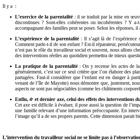
Il y a :
L
’exercice de la parentalité
: il se traduit par la mise en œu
discontinues ? Sont-elles cohérentes ou incohérentes ? Y a-t-
accompagnant des familles peut se poser. Selon les réponses, il 
L
’expérience de la parentalité
: Il s’agit
l
à de
l
’expérience 
Comment parle-t-il de son
enfant
? Est-il réparateur, persécuteur
n’est pas le rôle du travailleur social et souvent, nous allons 
des interventions réelles au quotidien permettra de mieux questio
La pratique de la parentalité
: On y recense les actes de la
généralement, c’est sur ce seul critère que
l
’on élabore des pla
partagées. Faut-il considérer que l’enfant est en danger à part
venant de l’île de Mayotte) nous démontre que, justement, nous
aspects ne sont pas négociables (comme les châtiments corporel
Enfin, 4ᵉ et dernier axe, celui des effets des interventions du
Cet axe est difficile à évaluer, il pose aussi la question de
l
’impa
une famille relevant d’une information préoccupante. En intervena
l’image qu’il a de ses propres parents. Cette dimension parait bi
L’intervention du travailleur social ne se limite pas à l’observation