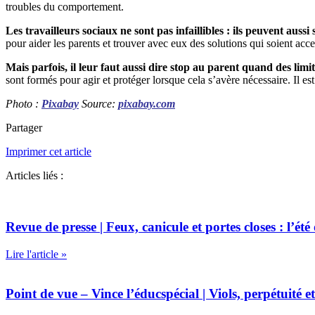
troubles du comportement.
Les travailleurs sociaux ne sont pas infaillibles : ils peuvent aussi
pour aider les parents et trouver avec eux des solutions qui soient acc
Mais parfois, il leur faut aussi dire stop au parent quand des limi
sont formés pour agir et protéger lorsque cela s’avère nécessaire. Il es
Photo :
Pixabay
Source:
pixabay.com
Partager
Imprimer cet article
Articles liés :
Revue de presse | Feux, canicule et portes closes : l’été
Lire l'article »
Point de vue – Vince l’éducspécial | Viols, perpétuité 