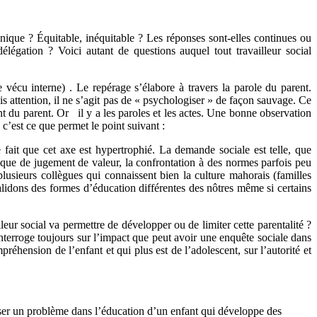
annique ? Équitable, inéquitable ? Les réponses sont-elles continues ou
dé
l
égation ? Voici autant de questions auquel tout travailleur social
 vécu interne) . Le repérage s’élabore à travers la parole du parent.
is attention, il ne s’agit pas de « psychologiser » de façon sauvage. Ce
ent du parent. Or il y a les paroles et les actes. Une bonne observation
 c’est ce que permet le point suivant :
e fait que cet axe est hypertrophié. La demande sociale est telle, que
sque de jugement de valeur, la confrontation à des normes parfois peu
plusieurs collègues qui connaissent bien la culture mahorais (familles
alidons des formes d’éducation différentes des nôtres même si certains
lleur social va permettre de développer ou de limiter cette parentalité ?
’interroge toujours sur l’impact que peut avoir une enquête sociale dans
réhension de l’enfant et qui plus est de l’adolescent, sur l’autorité et
er un problème dans l’éducation d’un enfant qui développe des