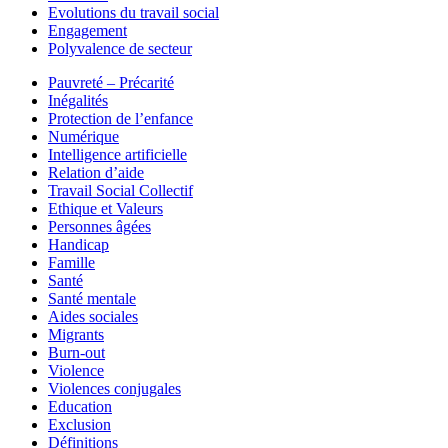
Evolutions du travail social
Engagement
Polyvalence de secteur
Pauvreté – Précarité
Inégalités
Protection de l’enfance
Numérique
Intelligence artificielle
Relation d’aide
Travail Social Collectif
Ethique et Valeurs
Personnes âgées
Handicap
Famille
Santé
Santé mentale
Aides sociales
Migrants
Burn-out
Violence
Violences conjugales
Education
Exclusion
Définitions