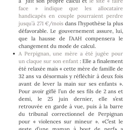
a
fait
son propre calcul et
le site « faire
face » indique que les allocataire
handicapés en couple pourraient perdre
jusqu’à 271 €/mois
dans l’hypothèse la plus
défavorable. Le gouvernement assure, lui,
que la hausse de l’AAH compensera le
changement du mode de calcul.
A Perpignan, une mère a été jugée pour
un claque sur son enfant
: Elle a finalement
été relaxée mais « cette mère de famille de
32 ans va désormais y réfléchir à deux fois
avant de lever la main sur ses enfants ».
Pour avoir giflé l’un de ses fils de 2 ans et
demi, le 25 juin dernier, elle s’est
retrouvée en garde à vue, puis à la barre
du tribunal correctionnel de Perpignan
pour « violences sur mineur ». «C’est le
geste d’une maman à bout de nerf» a