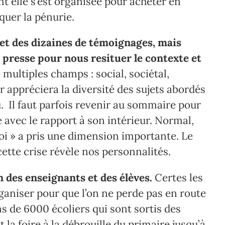
 elle s’est organisée pour acheter en
quer la pénurie.
 et des dizaines de témoignages, mais
e presse pour nous resituer le contexte et
multiples champs : social, sociétal,
ur appréciera la diversité des sujets abordés
u. Il faut parfois revenir au sommaire pour
 avec le rapport à son intérieur. Normal,
oi » a pris une dimension importante. Le
cette crise révèle nos personnalités.
n des enseignants et des élèves.
Certes les
rganiser pour que l’on ne perde pas en route
ns de 6000 écoliers qui sont sortis des
 la foire à la débrouille du primaire jusqu’à