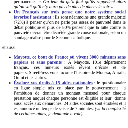
permanentes. «
On leur dit qu’il faut qu’ils rappellent alors
qu’on sait qu’il n’y aura pas de plus de places le soir ».
Un Français sur trois pense que notre système social
favorise l’assistanat
:
Ils sont néanmoins une grande majorité
(72%) à penser qu’on ne parle pas assez de pauvreté dans le
débat politique et plus de 80% pensent que la lutte contre la
pauvreté devrait être décrétée grande cause nationale, selon un
sondage réalisé pour le Secours catholique.
et aussi
Mayotte, ce bout de France où vivent 3000 mineurs sans
papiers et sans parents
:
À Mayotte, 101e département
français, ces mineurs isolés rêvent d’école et de
papiers. StreetPress vous raconte l’histoire de Moussa, Anrafa,
Oumi et les autres.
Évaluez vos droits à 15 aides nationales
:
le questionnaire
en ligne simple mis en place par le gouvernement a
l’ambition de donner un montant mensuel pour chaque
prestation auquel chaque personne est éligible et leur donne
aussi accès aux démarches. 24 aides sociales sont étudiées et il
est annoncé un temps de saisie de 7 minutes.
(vu la complexité
de certaines aides, je demande à voir).