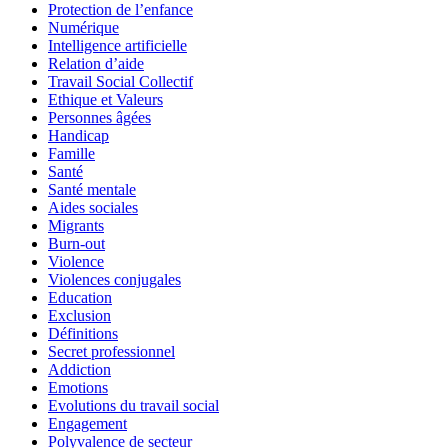
Protection de l’enfance
Numérique
Intelligence artificielle
Relation d’aide
Travail Social Collectif
Ethique et Valeurs
Personnes âgées
Handicap
Famille
Santé
Santé mentale
Aides sociales
Migrants
Burn-out
Violence
Violences conjugales
Education
Exclusion
Définitions
Secret professionnel
Addiction
Emotions
Evolutions du travail social
Engagement
Polyvalence de secteur