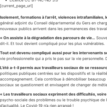
Licence CC BY-NC-ND 3.0
[current_page_url]
Isolement, formations à l’arrêt, violences intrafamiliales, 
général adjoint du Conseil départemental du Gers en charg
nouveaux publics arrivent dans les permanences des travail
« On assiste à la dégradation des parcours de vie…
Souven
dit-il. Et tout devient compliqué pour les plus vulnérables.
Tout est devenu compliqué aussi pour les intervenants s
vie professionnelle qui a pris le pas sur la vie personnelle.
L’été a-t-il permis aux travailleurs sociaux de se ressourc
politiques publiques centrées sur les dispositifs et la réal
accompagnement. Cela contribue à démobiliser beaucoup de p
sociaux se questionnent et envisagent de changer de métie
« Les travailleurs sociaux expriment des difficultés, voire
psycho-sociale
des problèmes ou le trouble psychique de 
d’actualité. Le Covid-19 n’a rien arrangé !