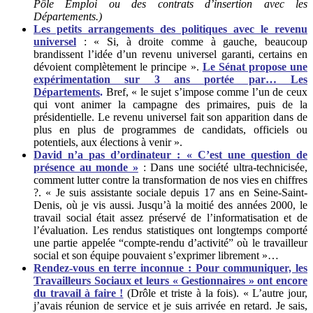
Pôle Emploi ou des contrats d’insertion avec les
Départements.)
Les petits arrangements des politiques avec le revenu
universel
:
« Si, à droite comme à gauche, beaucoup
brandissent l’idée d’un revenu universel garanti, certains en
dévoient complètement le principe ».
Le Sénat propose une
expérimentation sur 3 ans portée par… Les
Départements
.
Bref, « le sujet s’impose comme l’un de ceux
qui vont animer la campagne des primaires, puis de la
présidentielle. Le revenu universel fait son apparition dans de
plus en plus de programmes de candidats, officiels ou
potentiels, aux élections à venir ».
David n’a pas d’ordinateur : « C’est une question de
présence au monde »
: Dans une société ultra-technicisée,
comment lutter contre la transformation de nos vies en chiffres
?. « Je suis assistante sociale depuis 17 ans en Seine-Saint-
Denis, où je vis aussi. Jusqu’à la moitié des années 2000, le
travail social était assez préservé de l’informatisation et de
l’évaluation. Les rendus statistiques ont longtemps comporté
une partie appelée “compte-rendu d’activité” où le travailleur
social et son équipe pouvaient s’exprimer librement »…
Rendez-vous en terre inconnue : Pour communiquer, les
Travailleurs Sociaux et leurs « Gestionnaires » ont encore
du travail à faire !
(Drôle et triste à la fois). « L’autre jour,
j’avais réunion de service et je suis arrivée en retard. Je sais,