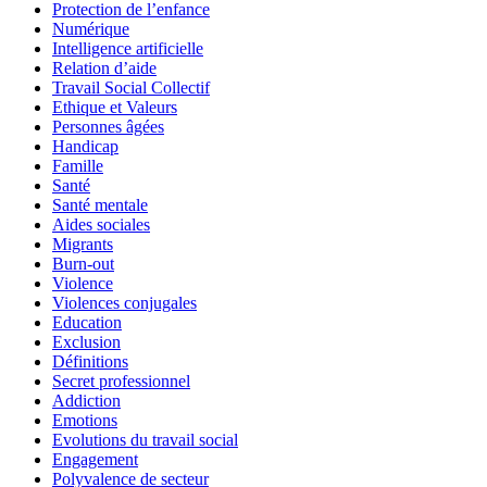
Protection de l’enfance
Numérique
Intelligence artificielle
Relation d’aide
Travail Social Collectif
Ethique et Valeurs
Personnes âgées
Handicap
Famille
Santé
Santé mentale
Aides sociales
Migrants
Burn-out
Violence
Violences conjugales
Education
Exclusion
Définitions
Secret professionnel
Addiction
Emotions
Evolutions du travail social
Engagement
Polyvalence de secteur