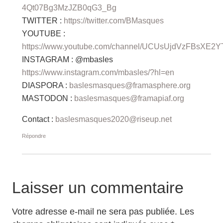
4Qt07Bg3MzJZB0qG3_Bg
TWITTER :
https://twitter.com/BMasques
YOUTUBE :
https://www.youtube.com/channel/UCUsUjdVzFBsXE
INSTAGRAM : @mbasles
https://www.instagram.com/mbasles/?hl=en
DIASPORA :
baslesmasques@framasphere.org
MASTODON :
baslesmasques@framapiaf.org
Contact :
baslesmasques2020@riseup.net
Répondre
Laisser un commentaire
Votre adresse e-mail ne sera pas publiée.
Les