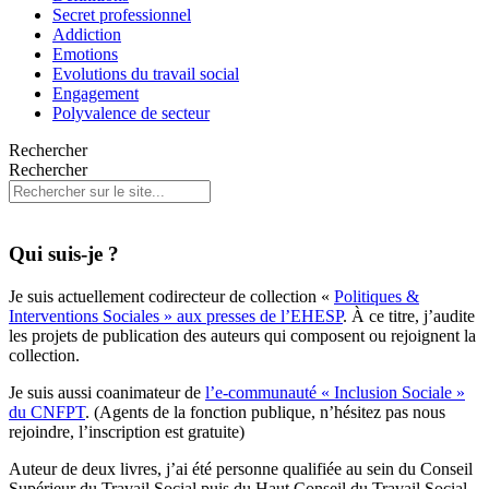
Secret professionnel
Addiction
Emotions
Evolutions du travail social
Engagement
Polyvalence de secteur
Rechercher
Rechercher
Qui suis-je ?
Je suis actuellement codirecteur de collection «
Politiques &
Interventions Sociales » aux presses de l’EHESP
. À ce titre, j’audite
les projets de publication des auteurs qui composent ou rejoignent la
collection.
Je suis aussi coanimateur de
l’e-communauté « Inclusion Sociale »
du CNFPT
. (Agents de la fonction publique, n’hésitez pas nous
rejoindre, l’inscription est gratuite)
Auteur de deux livres, j’ai été personne qualifiée au sein du Conseil
Supérieur du Travail Social puis du Haut Conseil du Travail Social