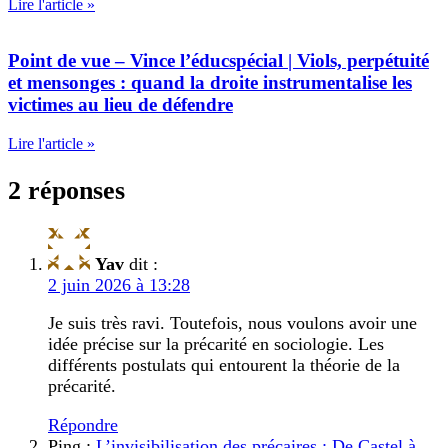
Lire l'article »
Point de vue – Vince l’éducspécial | Viols, perpétuité
et mensonges : quand la droite instrumentalise les
victimes au lieu de défendre
Lire l'article »
2 réponses
Yav
dit :
2 juin 2026 à 13:28
Je suis très ravi. Toutefois, nous voulons avoir une
idée précise sur la précarité en sociologie. Les
différents postulats qui entourent la théorie de la
précarité.
Répondre
Ping :
L’invisibilisation des précaires : De Castel à