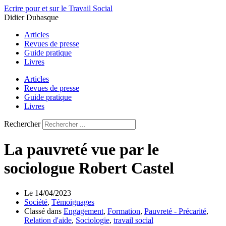
Aller
Ecrire pour et sur le Travail Social
au
Didier Dubasque
contenu
Articles
Revues de presse
Guide pratique
Livres
Articles
Revues de presse
Guide pratique
Livres
Rechercher
La pauvreté vue par le
sociologue Robert Castel
Le
14/04/2023
Société
,
Témoignages
Classé dans
Engagement
,
Formation
,
Pauvreté - Précarité
,
Relation d'aide
,
Sociologie
,
travail social