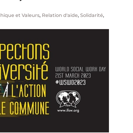
hique et Valeurs
,
Relation d'aide
,
Solidarité
,