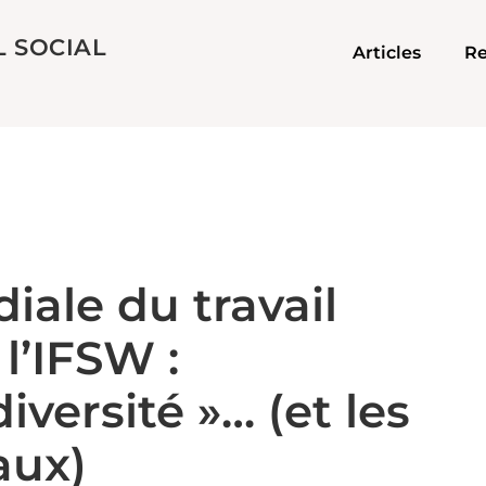
L SOCIAL
Articles
Re
iale du travail
l’IFSW :
iversité »… (et les
aux)