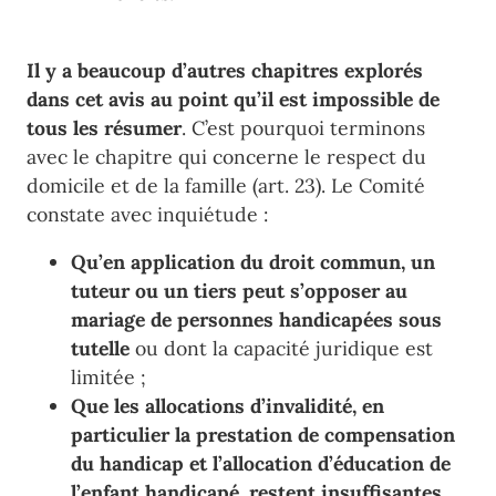
Il y a beaucoup d’autres chapitres explorés
dans cet avis au point qu’il est impossible de
tous les résumer
. C’est pourquoi terminons
avec le chapitre qui concerne le r
espect du
domicile et de la famille (art.
23)
.
Le Comité
constate avec inquiétude
:
Qu
’
en application du droit commun,
un
tuteur ou
un tiers
peut s
’
opposer au
mariage de personnes handicapées sous
tutelle
ou dont la capacité jur
idique est
limitée
;
Que les allocations d
’
invalidité, en
particulier la
prestation de compensation
du handicap
et
l
’
allocation d
’
éducation de
l
’
enfant handicapé
, restent insuffisan
tes
,