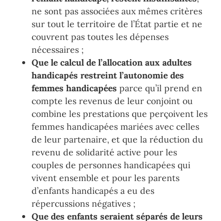
ne sont
pas
associées aux mêmes critères
sur tout le territoire de
l
’
État partie et ne
couvrent pas toutes
les dépenses
nécessaires
;
Que le calcul de l
’
allocation aux adultes
handicapés
restreint l
’
autonomie des
femmes handicapées
parce qu
’
il prend en
compte les revenus de leur conjoint ou
combine les
prestations que
perçoivent
l
es
femmes handicapées mariées avec celles
de leur partenaire, et
que la réduction d
u
revenu de solidarité active
pour les
couples de personnes handicapées qui
vivent ensemble et
pour
les parents
d
’
enfants handicapés a eu des
répercussions néga
tives
;
Que des enfants seraient séparés de leurs