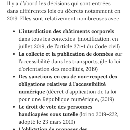
Il y a d’abord les décisions qui sont entrées
dans différentes lois ou décrets notamment en
2019. Elles sont relativement nombreuses avec
L’
interdiction d
es châtiments corporels
dans tous les contextes
(m
odification, en
juillet 2019, de l
’
article
371
–
1
du Code civil)
La
collecte et la publication de données
sur
l
’
access
ibilité dans les transports
, (de la loi
d
’
orientation des mobilités
,
2019
)
Des sanctions en cas de non
–
respect des
obligations relatives à
l
’
accessibilité
numérique
(
décret d
’
application
de la
loi
pour une République
numérique,
(2019)
Le droit de
vote des personnes
handicapées so
us tutelle
(
lo
i n
o
2019
–
222,
adopté le 23
mars 2019
)
L
’
obligation
de
proposer
des