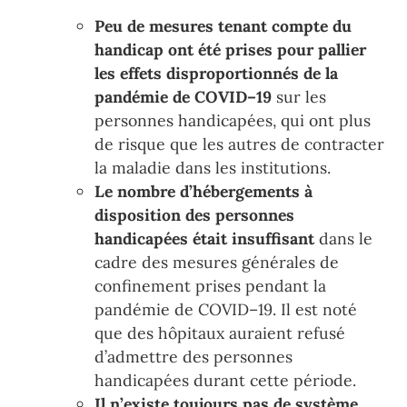
Peu de mesures
tenant compte du
handicap ont été prises pour pallier
les
effets disproportionnés de la
pandémie
de COVID
–
19
sur les
pe
rsonnes handicapées, qui ont
plus
de risque
que les autres
de contracter
la maladie dans les institutions.
Le nombre d
’
hébergements à
disposition des personnes
handicapées
était insuffisant
dans
le
cadre des mesures générales de
confinement prises pendant
la
pandémi
e de COVID
–
19.
Il est noté
que des
hôpitaux auraient refusé
d
’
admettre des personnes
handicapées durant cette période.
Il n
’
existe toujours pas de système