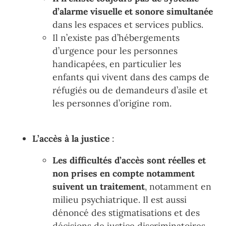
d
’
alarme visuelle et sonore simultanée
dans les espaces et services publics.
Il n
’
existe
pas d
’
héber
gements
d
’
urgence pour les personnes
handicapées,
en particulier les
enfants
qui vivent dans des camps de
réfugiés ou de demandeurs d
’
asile
et
les personnes d
’
origine rom
.
L’accès à la justice
:
Les
difficultés
d
’
accès
sont réelles et
non prises en compte notamment
suivent un traitement
, notamment en
milieu
psychiatrique. Il est aussi
dénoncé des
stigmati
sations et des
décisions de justice discriminatoire
s