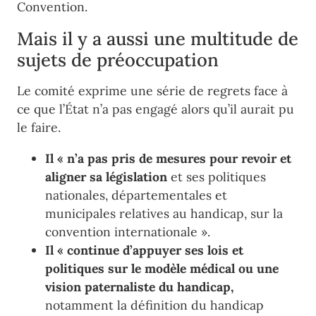
Convention.
Mais il y a aussi une multitude de
sujets de
préoccupation
Le comité exprime une série de regrets face à
ce que l’État n’a pas engagé alors qu’il aurait pu
le faire.
Il «
n
’
a pas pris de mesure
s
pour revoir et
aligner s
a législation
et
s
es politiques
nationales, départementales et
municipales
relatives au handicap,
sur la
c
onvention internationale ».
Il « continue d’appuyer
s
es lois et
politiques sur le modèle médical
ou une
vision paternaliste du handicap
,
notamment l
a définition du handicap