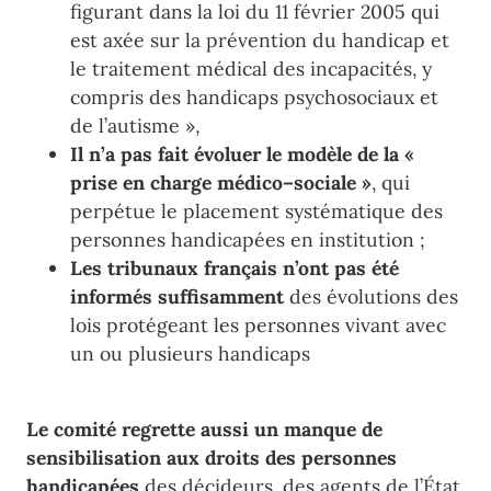
figurant dans la loi du
11
février 2005
qui
est axée sur la prévention du handicap et
le traitement médical
des incapacités
, y
compris des handicaps psychosociaux et
de l
’
autisme »,
Il n’a pas fait évoluer le modèle de la
«
prise en charge médico
–
sociale
»
, qui
perpétue
le placement systématique des
p
ersonnes
handicapées en institution
;
Les tri
bunaux français n’ont pas été
informés suffisamment
des évolutions des
lois protégeant les personnes vivant avec
un ou plusieurs handicaps
Le comité regrette aussi un manque de
sensibilisation
aux
droits
d
es personnes
handicapées
des
décideurs
, des
age
nts de l
’
État