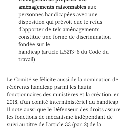
aménagements raisonnables
aux
personnes handicapées avec une
disposition qui prévoit que le
ref
us
d
’
apporter
de tels aménagements
constitue une forme de discrimination
fondée sur le
handicap (article L.5213-6 du Code du
travail)
Le Comité se félicite
aussi de l
a
nomination de
référents handicap
parmi les hauts
fonctionnaires des ministères
et la création, en
2018, d
’
un comité interministériel du
handicap
.
I
l note aussi que le
Défenseur des droits assure
les fonctions de mécan
isme indépendant de
suivi au titre de
l
’
article
33 (par.
2) de la