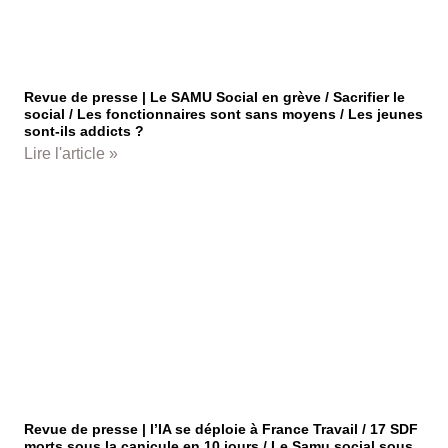
Revue de presse | Le SAMU Social en grève / Sacrifier le
social / Les fonctionnaires sont sans moyens / Les jeunes
sont-ils addicts ?
Lire l'article »
Revue de presse | l’IA se déploie à France Travail / 17 SDF
morts sous la canicule en 10 jours / Le Samu social sous