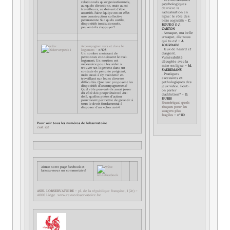
relationnels qu’organisationnels,
psychologiques
auxquels directions, mais aussi
derrière la
travailleurs, se doivent d’être
radicalisation en
attentifs. Faire équipe est en effet
ligne: le rôle des
une construction collective
permanente. Sur quels outils,
biais cognitifs –
C.
dispositifs institutionnels,
BOUKO & J.
peuvent-ils s’appuyer?
CARTON
.
Arnaque, ma belle
arnaque, dis-nous
qui tu es! –
A.
JOURDAIN
Accompagner vers et dans le
.
Jeux de hasard et
logement –
n°108
d’argent.
Un nombre croissant de
personnes connaissent le mal-
Vulnérabilité
logement. Un soutien est
décuplée avec la
nécessaire pour les aider à
mise en ligne –
M.
trouver un logement dans un
SAEREMANS
contexte de pénurie prégnant,
.
Pratiques
mais aussi à s’y maintenir en
excessives et
travaillant sur leurs diverses
pathologiques des
difficultés. Que leur proposent les
dispositifs d’accompagnement?
jeux vidéo. Peut-
Quel rôle peuvent-ils aussi jouer
on parler
du côté des propriétaires? Au-
d’addiction? –
O.
delà, quelles pistes d’action
DURIS
pourraient permettre de garantir à
Numérique: quels
tous le droit fondamental à
risques pour les
disposer d’un «chez soi»?
usagers plus
fragiles
– n°110
Pour voir tous les numéros de l’observatoire
c’est ici!
Aimez notre page facebook et
laissez-nous un commentaire!
ASBL L’OBSERVATOIRE
– pl. de la république française, 1 (2e) –
4000 Liège www.revueobservatoire.be