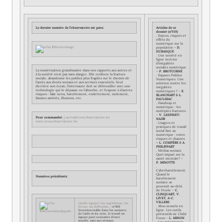
Le dernier numéro de l’observatoire est paru:
Articles de ce
dossier (n°110)
.
Enjeux, risques et
effets du
numérique sur la
population –
D.
DUBASQUE
.
Une société en
ligne vectrice
d’inégalités
sociales numérique
La numérisation grandissante dans nos rapports aux autres et
–
P. BROTCORNE
à la société n’est pas sans danger. Elle renforce la fracture
.
Espaces Publics
sociale, abandonne les publics plus fragiles sur le chemin de
Numériques. Une
l’accès aux droits sociaux et aux services essentiels. Seul
solution contre les
derrière son écran, l’internaute doit se débrouiller avec une
inégalités
technologie qui le dépasse ou l’absorbe, et l’expose à d’autres
numériques ? –
E.
risques : fake news, harcèlement, endettement, isolement,
BLANCHART & L.
fausses amitiés, illusions, etc.
PAULHIAC
.
Handicap et
numérique : les
multiples fractures
–
V. LESPINET-
Pour commander
:
j.aerts@revueobservatoire.be
NAJIB
www.revueobservatoire.be
.
Usagers et
pratiques de travail
social face au
numérique : entre
risques et chances
–
L. COMPÈRE & A.
PHILIPPART
.
Médias sociaux.
Quel impact sur la
santé mentale? –
P. MINOTTE
.
Cyberharcèlement.
Quand le
Numéros précédents:
harcèlement
scolaire se
poursuit au-delà
de l’école –
C.
CLINQUART, V.
LIVET, A-C.
VILLERS
Quelle équipe? Les ingrédients, les
.
Abus sexuels en
forces, les difficultés…
-n°109
ligne. Les outils
Incontournable dans les secteurs
de l’aide et du soin, le travail en
préventifs de Child
équipe peut connaitre divers
Focus –
L. MINON
écueils, tant aux niveaux
.
Les mécanismes