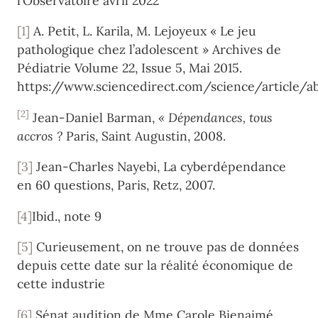
l’Observatoire avril 2022
[1]
A. Petit, L. Karila, M. Lejoyeux « Le jeu
pathologique chez l’adolescent » Archives de
Pédiatrie Volume 22, Issue 5, Mai 2015.
https://www.sciencedirect.com/science/article/
[2]
Jean-Daniel Barman,
«
Dépendances, tous
accros ?
Paris, Saint Augustin, 2008.
[3]
Jean-Charles Nayebi, La cyberdépendance
en 60 questions, Paris, Retz, 2007.
[4]
Ibid., note 9
[5]
Curieusement, on ne trouve pas de données
depuis cette date sur la réalité économique de
cette industrie
[6]
Sénat audition de Mme Carole Bienaimé