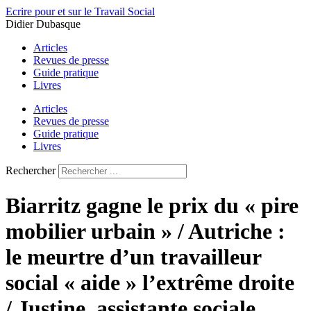
Aller
Ecrire pour et sur le Travail Social
au
Didier Dubasque
contenu
Articles
Revues de presse
Guide pratique
Livres
Articles
Revues de presse
Guide pratique
Livres
Rechercher
Biarritz gagne le prix du « pire
mobilier urbain » / Autriche :
le meurtre d’un travailleur
social « aide » l’extrême droite
/ Justine, assistante sociale…