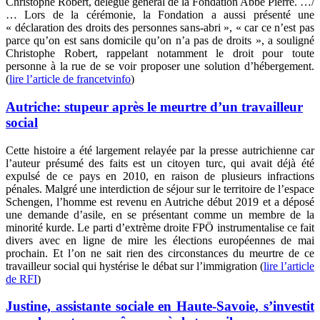
Christophe Robert, délégué général de la Fondation Abbé Pierre. …/
… Lors de la cérémonie, la Fondation a aussi présenté une
« déclaration des droits des personnes sans-abri », « car ce n’est pas
parce qu’on est sans domicile qu’on n’a pas de droits », a souligné
Christophe Robert, rappelant notamment le droit pour toute
personne à la rue de se voir proposer une solution d’hébergement.
(
lire l’article de francetvinfo
)
Autriche: stupeur après le meurtre d’un travailleur
social
Cette histoire a été largement relayée par la presse autrichienne car
l’auteur présumé des faits est un citoyen turc, qui avait déjà été
expulsé de ce pays en 2010, en raison de plusieurs infractions
pénales. Malgré une interdiction de séjour sur le territoire de l’espace
Schengen, l’homme est revenu en Autriche début 2019 et a déposé
une demande d’asile, en se présentant comme un membre de la
minorité kurde. Le parti d’extrème droite FPÖ instrumentalise ce fait
divers avec en ligne de mire les élections européennes de mai
prochain. Et l’on ne sait rien des circonstances du meurtre de ce
travailleur social qui hystérise le débat sur l’immigration (
lire l’article
de RFI
)
Justine, assistante sociale en Haute-Savoie, s’investit