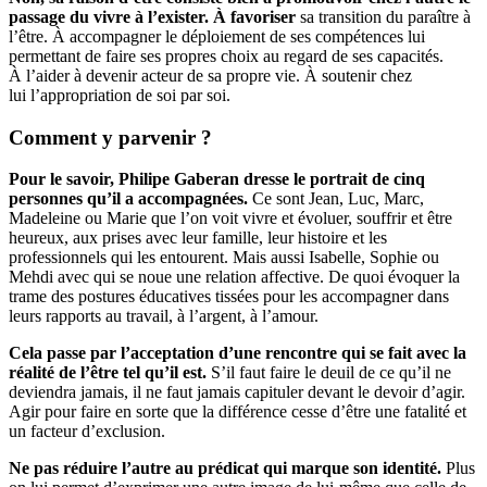
passage du vivre à l’exister
. À favoriser
sa transition du paraître à
l’être. À accompagner le déploiement de ses compétences lui
permettant de faire ses propres choix au regard de ses capacités.
À l’aider à devenir acteur de sa propre vie. À soutenir chez
lui l’appropriation de soi par soi.
Comment y parvenir ?
Pour le savoir,
Philipe
Gaberan
dresse le portrait
de
cinq
personnes
qu’il a
accompagnées.
Ce sont Jean, Luc, Marc,
Madeleine ou Marie que l’on voit vivre et évoluer, souffrir et être
heureux, aux prises avec leur famille, leur histoire et les
professionnels qui les entourent. Mais aussi Isabelle, Sophie ou
Mehdi avec qui se noue une relation affective. De quoi évoquer la
trame des postures éducatives tissées pour les accompagner dans
leurs rapports au travail, à l’argent, à l’amour.
Cela passe par l’acceptation d’une
rencontre
qui se fait
avec la
réalité de l’être tel qu’il est.
S’il faut faire le deuil de ce qu’il ne
deviendra jamais, il ne faut jamais capituler devant le devoir d’agir.
Agir pour faire en sorte que la différence cesse d’être une fatalité et
un facteur d’exclusion.
N
e
pas
rédui
re l’autre
au prédicat qui marque son identité.
Plus