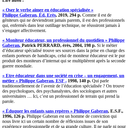
Lire aussi :
« O
ser le verbe aimer en éducation spécialisée
»
Philippe
G
aberan
,
Éd.
Erès
, 2019, 294 p.
Comme il est de
géniteurs qui ne deviendront jamais parents, il est des professionnels
qui, enfermés dans leur outillage technique, ne réussiront jamais à
s’engager affectivement.
« M
oniteur éducateur, un professionnel du quotidien
»
Philippe
Gaberan
,
Patrick PERRARD,
érès
, 2004, 198 p.
Si le métier
d’éducateur spécialisé trouve ses sources dans la prise en charge des
enfants porteurs de handicaps, celui de moniteur éducateur est le pur
produit des moniteurs d’internat qui se multiplièrent après la seconde
guerre mondiale.
«
E
tre
éducateur dans une société en crise – un engagement, un
métier
»
Philippe
Gaberan
,
ESF ,
1998, 140 p.
Qui parle
traditionnellement de l’avenir de l’éducation spécialisée ? On trouve
des psychologues, des psychanalystes, des sociologues et autres
universitaires … Ici, c’est un professionnel de terrain qui prend la
parole.
« É
duquer les enfants sans repères
»
Philippe
Gaberan
, E.S.F.,
1996, 126 p.
Philippe Gaberan est un homme de conviction qui
nous livre ici un certain nombre de réflexions issues de son
expérience professionnelle et de sa grande culture. Il ne parle ni pour