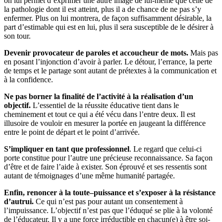
on lui permet d’exprimer une autre image de lui-même que celle de
la pathologie dont il est atteint, plus il a de chance de ne pas s’y
enfermer. Plus on lui montrera, de façon suffisamment désirable, la
part d’estimable qui est en lui, plus il sera susceptible de le désirer à
son tour.
Devenir
provocateur de paroles et accoucheur de mots.
Mais pas
en posant l’injonction d’avoir à parler. Le détour, l’errance, la perte
de temps et le partage sont autant de prétextes à la communication et
à la confidence.
N
e
pas
born
er
la finalité de l’activité à la réalisation d’un
objectif.
L’essentiel de la réussite éducative tient dans le
cheminement et tout ce qui a été vécu dans l’entre deux. Il est
illusoire de vouloir en mesurer la portée en jaugeant la différence
entre le point de départ et le point d’arrivée.
S
’impliqu
er en tant que professionnel
. Le regard que celui-ci
porte constitue pour l’autre une précieuse reconnaissance. Sa façon
d’être et de faire l’aide à exister. Son éprouvé et ses ressentis sont
autant de témoignages d’une même humanité partagée.
Enfin, r
enon
c
er
à la toute
–
puissance
et s’exposer à la résistance
d’autrui
.
Ce qui n’est pas pour autant un consentement à
l’impuissance. L’objectif n’est pas que l’éduqué se plie à la volonté
de l’éducateur. Il y a une force irréductible en chacun(e) à être soi-