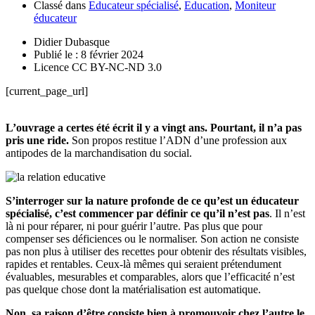
Classé dans
Educateur spécialisé
,
Education
,
Moniteur
éducateur
Didier Dubasque
Publié le : 8 février 2024
Licence CC BY-NC-ND 3.0
[current_page_url]
L’ouvrage a certes été écrit il y a vingt ans. Pourtant, il n’a pas
pris une ride.
Son propos restitue l’ADN d’une profession aux
antipodes de la marchandisation du social.
S’interroger sur la nature profonde de ce qu’est un éducateur
spécialisé, c’est commencer par
définir ce
qu’il n’est pas
. Il n’est
là ni pour réparer, ni pour guérir l’autre. Pas plus que pour
compenser ses déficiences ou le normaliser. Son action ne consiste
pas non plus à utiliser des recettes pour obtenir des résultats visibles,
rapides et rentables. Ceux-là mêmes qui seraient prétendument
évaluables, mesurables et comparables, alors que l’efficacité n’est
pas quelque chose dont la matérialisation est automatique.
Non,
sa raison d’être consiste bien à
promouvoir
chez l’autre
le