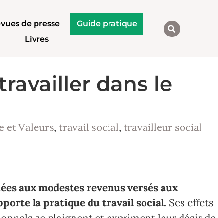
vues de presse
Guide pratique
Livres
travailler dans le
e et Valeurs
,
travail social
,
travailleur social
liées aux modestes revenus versés aux
pporte la pratique du travail social.
Ses effets
nnels se plaignent et expriment leur désir de