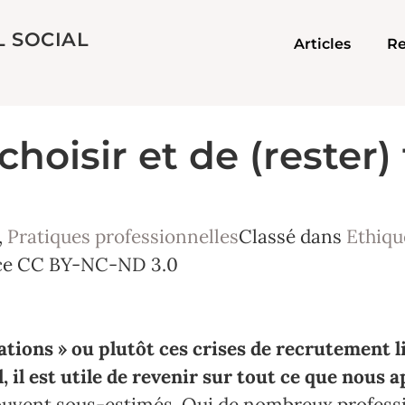
L SOCIAL
Articles
Re
hoisir et de (rester) 
,
Pratiques professionnelles
Classé dans
Ethiqu
ce CC BY-NC-ND 3.0
ations » ou plutôt ces crises de recrutement 
, il est utile de revenir sur tout ce que nous a
ouvent sous-estimés. Oui de nombreux professio